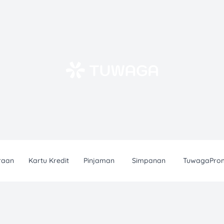
raan
Kartu Kredit
Pinjaman
Simpanan
TuwagaPro