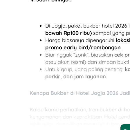
Di Jogja, paket bukber hotel 2026
bawah Rp100 ribu)
sampai yang pr
Harga biasanya dipengaruhi
lokas
promo early bird/rombongan
.
Biar nggak “zonk”, biasakan
cek p
atau akun resmi) dan simpan bukti
Untuk grup, yang paling penting:
k
parkir, dan jam layanan
.
Kenapa Bukber di Hotel Jogja 2026 Jad
Kalau kamu perhatikan, tren bukber di ho
kenyamanan dan kepraktisan. Hotel cende
lebih jelas, dan pilihan menu lebih bera