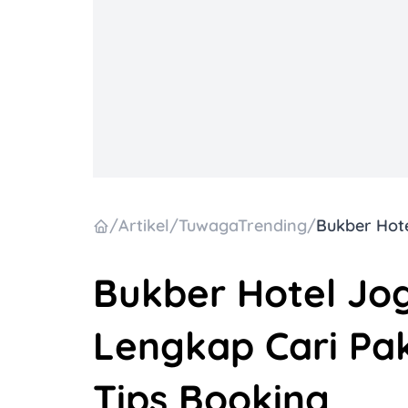
/
Artikel
/
TuwagaTrending
/
Bukber Hotel Jo
Lengkap Cari Pak
Tips Booking