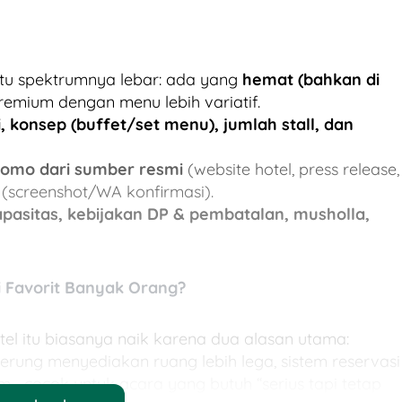
 itu spektrumnya lebar: ada yang
hemat (bahkan di
emium dengan menu lebih variatif.
i, konsep (buffet/set menu), jumlah stall, dan
romo dari sumber resmi
(website hotel, press release,
 (screenshot/WA konfirmasi).
apasitas, kebijakan DP & pembatalan, musholla,
i Favorit Banyak Orang?
tel itu biasanya naik karena dua alasan utama:
rung menyediakan ruang lebih lega, sistem reservasi
gam—cocok untuk acara yang butuh “serius tapi tetap