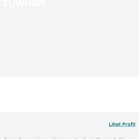
ga:
at cenderung lebih mahal dari set menu, tapi lebih
 banyak “pengalaman makan”, biasanya makin tinggi
g 4–5 dan lokasi premium biasanya menaikkan price
ni yang sering bikin harga jadi lebih “masuk akal”,
Lihat Profil