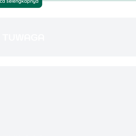
ca selengkapnya
rasa):
 area luas) sehingga acara lebih kondusif.
/all you can eat dengan rotasi menu harian.
anya ada paket rombongan, private venue, atau
a, parkir, dan akses yang lebih jelas.
6 dan Faktor yang Mempengaruhi
asi, ada baiknya kamu paham dulu “kenapa harga
enemukan promo paket bukber yang terjangkau
p100 ribu), tapi ada juga yang berada di rentang
lan dengan konsep, jumlah menu, dan kelas