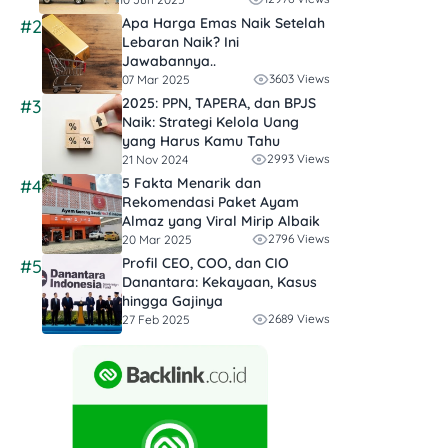
Apa Harga Emas Naik Setelah
#2
Lebaran Naik? Ini
Jawabannya..
3603 Views
07 Mar 2025
2025: PPN, TAPERA, dan BPJS
#3
Naik: Strategi Kelola Uang
yang Harus Kamu Tahu
2993 Views
21 Nov 2024
5 Fakta Menarik dan
#4
Rekomendasi Paket Ayam
Almaz yang Viral Mirip Albaik
2796 Views
20 Mar 2025
Profil CEO, COO, dan CIO
#5
Danantara: Kekayaan, Kasus
hingga Gajinya
2689 Views
27 Feb 2025