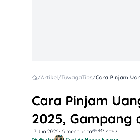
/
Artikel
/
TuwagaTips
/
Cara Pinjam Uang
2025, Gampang d
447 views
13 Jun 2025
5 menit baca
Cynthia Nanda Irawan