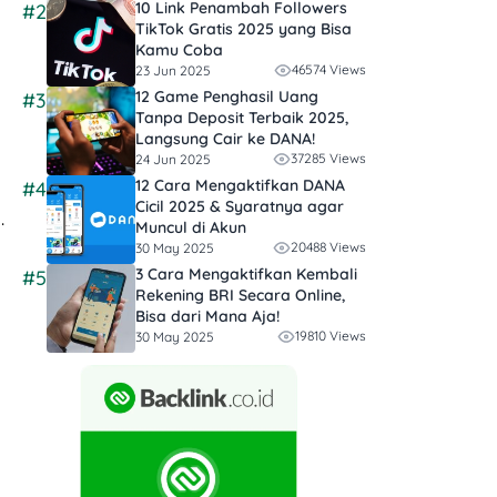
10 Link Penambah Followers
#2
TikTok Gratis​ 2025 yang Bisa
Kamu Coba
46574 Views
23 Jun 2025
12 Game Penghasil Uang
#3
Tanpa Deposit Terbaik 2025,
Langsung Cair ke DANA!
37285 Views
24 Jun 2025
12 Cara Mengaktifkan DANA
#4
Cicil 2025 & Syaratnya agar
.
Muncul di Akun
20488 Views
30 May 2025
3 Cara Mengaktifkan Kembali
#5
Rekening BRI Secara Online,
Bisa dari Mana Aja!
19810 Views
30 May 2025