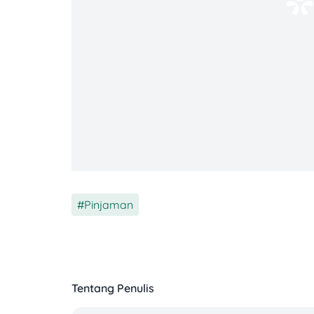
Syarat umum KUR:
Pinjaman
WNI dan usaha aktif minimal 6 bul
Usaha tidak sedang dibiayai oleh kr
Punya KTP, KK, NIB/SKU, dan NPWP 
Tentang Penulis