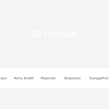
raan
Kartu Kredit
Pinjaman
Simpanan
TuwagaPro