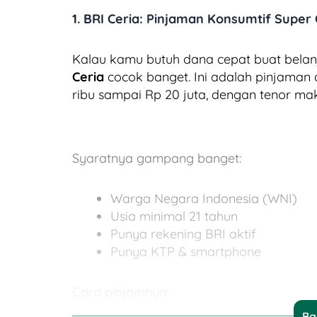
1. BRI Ceria: Pinjaman Konsumtif Supe
Kalau kamu butuh dana cepat buat bela
Ceria
cocok banget. Ini adalah pinjaman d
ribu sampai Rp 20 juta, dengan tenor mak
Syaratnya gampang banget:
Warga Negara Indonesia (WNI)
Usia minimal 21 tahun
Punya rekening BRI aktif
Punya KTP & smartphone
Cara pinjamnya:
Ba