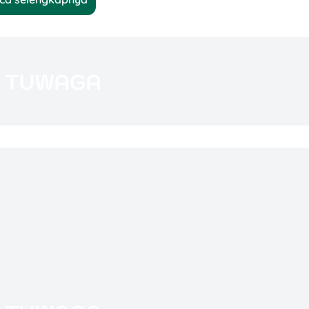
uka aplikasi
BRImo
dan klik menu Ceria.
oto KTP & selfie).
ning kamu kalau disetujui.
m waktu 10–15 menit aja! ✨
at Kamu yang Punya Usaha
mu bisa ajukan
KUR BRI secara
online
lewat situs
enis:
 10 juta