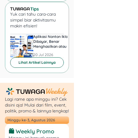
crawler yang cepet, chaotic,
tapi super fun. Mirip kayak
Yuk cari tahu cara-cara
game tembak-tembakan
simpel biar aktivitasmu
makin efisien!
klasik, tapi game ini
dibungkus dengan gaya
Aplikasi Nonton Iklan
Aplikasi Penghasil 
pixel art yang lucu dan
Dibayar, Benar
Minta KTP, Aman ata
Menghasilkan atau Cuma
Berbahaya?
penuh warna!
Buang Waktu?
20 Jul 2026
20 Jul 2026
Kamu bisa pilih berbagai
Lihat Artikel Lainnya
karakter dengan
skill
unik,
masuk ke dungeon acak,
dan lawan monster-
monster absurd pake
ratusan jenis senjata. Setiap
Lagi rame apa minggu ini? Cek
run-nya beda, jadi nggak
disini aja! Mulai dari film, event,
bakal bosen! Game ini pas
politik, promo & lainnya lengkap!
banget buat kamu yang
Minggu ke-3, Agustus 2026
suka game seru, nggak
terlalu mikir, tapi tetep bikin
🛍️ Weekly Promo
nagih. Dan yang paling
Minggu ini banyak promo