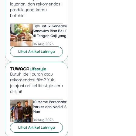
layanan, dan rekomendasi
produk yang kamu
butuhin!
Genre: Shooting
Ukuran: ~400MB
Tips untuk Generasi
Harga Emas 6 Agust
Cocok buat: gamers
Sandwich Bisa Beli Rumah
2026, Antam hingga
di Tengah Gaji yang
di Pegadaian Berger
hardcore yang tetap
Harus Terbagi
Berapa?
hemat kuota
06 Aug 2026
06 Aug 2026
Lihat Artikel Lainnya
4. Soul Knight
Butuh ide liburan atau
rekomendasi film? Yuk
jelajahi artikel lifestyle seru
di sini!
10 Meme Persahabatan
7 Meme Halu Jadi Sp
Parker dan Ned di Spider-
Man setelah Nonton
Sumber: TV Tropes
Man
04 Aug 2026
04 Aug 2026
Soul Knight jadi game wajib
Lihat Artikel Lainnya
yang kamu mainin kalau
kamu suka game dungeon