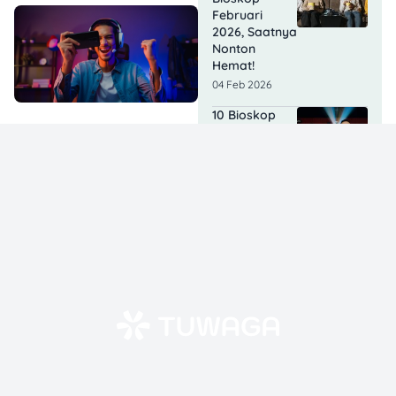
Februari
2026, Saatnya
Nonton
Hemat!
04 Feb 2026
10 Bioskop
Termurah di
Jakarta buat
Nonton
Hemat!
03 Feb 2026
Lisa
BLACKPINK
Syuting Film
di Tangerang,
Berapa
Bayarannya?
03 Feb 2026
Agak Laen 2
Tembus 10,9