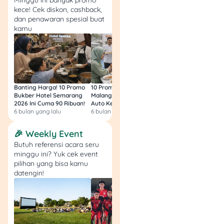
penting, game ini bisa
kece! Cek diskon, cashback,
dimainin
offline
!
dan penawaran spesial buat
kamu
Genre: Action, RPG
Ukuran: ~300MB
Cocok buat: fans
game roguelike yang
penuh aksi
Banting Harga! 10 Promo
10 Promo Bukber Hotel
Intip 10 Promo Buk
Bukber Hotel Semarang
Malang 2026: Start 75rb,
Hotel Surabaya 202
2026 Ini Cuma 90 Ribuan!
Auto Kenyang!
Sultan Harga 100rb
5. Plants vs Zombies 2
6 bulan yang lalu
6 bulan yang lalu
6 bulan yang lalu
🎉 Weekly Event
Butuh referensi acara seru
minggu ini? Yuk cek event
pilihan yang bisa kamu
datengin!
Sumber: Plants vs Zombies
2 Fandom
Kamu pasti udah nggak