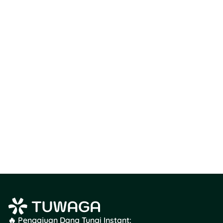
melongo,
lho!
Nggak
cuma dari
dunia
hiburan,
tapi juga
dari bisnis
dan
investasi
yang dia
bangun
🔥 Pengajuan Dana Tunai Instant: