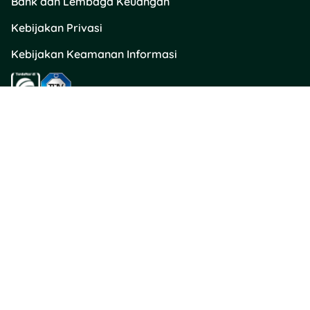
Bank dan Lembaga Keuangan
Kebijakan Privasi
Kebijakan Keamanan Informasi
Kontak Kami
Layanan Pengaduan Konsumen / Hubungi Kami
PT Akselerasi Teknologi Kreatif
halo@tuwaga.id
Tuwaga Customer Team
Hotline WhatsApp 0852-1236-3300
Senin - Minggu: 08.00 - 00.00
(Termasuk Hari Libur Nasional)
Apartemen The Mansion Bougenville, Tower Fontana, Lt. 16 Unit BF16-
B1, Jalan Trembesi, Kel. Pademangan Timur, Kec. Jakarta Utara,
Provinsi DKI Jakarta
Direktorat Jenderal Perlindungan Konsumen dan Tertib Niaga
Kementerian Perdagangan Republik Indonesia 0853 1111 1010
(WhatsApp)​