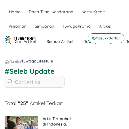
Home
Dana Tunai Kendaraan
Kartu Kredit
Pinjaman
Simpanan
TuwagaPromo
Artikel
Masuk/Daftar
Cari Artikel
Semua Artikel
TuwagaLifestyle
T
TuwagaLifestyle
/
Artikel
/
#Seleb Update
Total
“25”
Artikel Terkait
Artis Termahal
di Indonesia