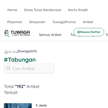
Home
Dana Tunai Kendaraan
Kartu Kredit
Pinjaman
Simpanan
TuwagaPromo
Artikel
Masuk/Daftar
Cari Artikel
Semua Artikel
TuwagaLifestyle
T
TuwagaInfo
/
Artikel
/
#Tabungan
Total
“192”
Artikel
Terkait
5 Jenis