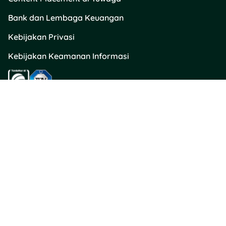
Bank dan Lembaga Keuangan
Kebijakan Privasi
Kebijakan Keamanan Informasi
Kontak Kami
Layanan Pengaduan Konsumen / Hubungi Kami
PT Akselerasi Teknologi Kreatif
halo@tuwaga.id
Tuwaga Customer Team
Hotline WhatsApp 0852-1236-3300
Senin - Minggu: 08.00 - 00.00
(Termasuk Hari Libur Nasional)
Apartemen The Mansion Bougenville, Tower Fontana, Lt. 16 Unit BF16-
B1, Jalan Trembesi, Kel. Pademangan Timur, Kec. Jakarta Utara,
Provinsi DKI Jakarta
Direktorat Jenderal Perlindungan Konsumen dan Tertib Niaga
Kementerian Perdagangan Republik Indonesia 0853 1111 1010