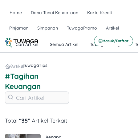
Home
Dana Tunai Kendaraan
Kartu Kredit
Pinjaman
Simpanan
TuwagaPromo
Artikel
Masuk/Daftar
Cari Artikel
Semua Artikel
TuwagaLifestyle
T
TuwagaTips
/
Artikel
/
#Tagihan
Keuangan
Total
“35”
Artikel Terkait
Kenapa