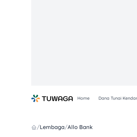
Skip
to
content
Home
Dana Tunai Kenda
/
Lembaga
/
Allo Bank