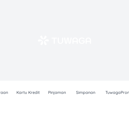
raan
Kartu Kredit
Pinjaman
Simpanan
TuwagaPro