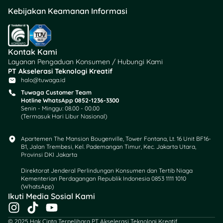
Kebijakan Keamanan Informasi
Kontak Kami
Layanan Pengaduan Konsumen / Hubungi Kami
PT Akselerasi Teknologi Kreatif
halo@tuwaga.id
Tuwaga Customer Team
Hotline WhatsApp 0852-1236-3300
Senin - Minggu: 08.00 - 00.00
(Termasuk Hari Libur Nasional)
Apartemen The Mansion Bougenville, Tower Fontana, Lt. 16 Unit BF16-
B1, Jalan Trembesi, Kel. Pademangan Timur, Kec. Jakarta Utara,
Provinsi DKI Jakarta
Direktorat Jenderal Perlindungan Konsumen dan Tertib Niaga
Kementerian Perdagangan Republik Indonesia 0853 1111 1010
(WhatsApp)​
Ikuti Media Sosial Kami
I
T
Y
n
i
o
© 2025 Hak Cipta Terpelihara PT Akselerasi Teknologi Kreatif