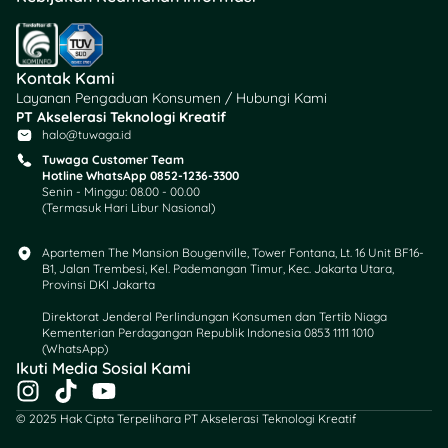
Kontak Kami
Layanan Pengaduan Konsumen / Hubungi Kami
PT Akselerasi Teknologi Kreatif
halo@tuwaga.id
Tuwaga Customer Team
Hotline WhatsApp 0852-1236-3300
Senin - Minggu: 08.00 - 00.00
(Termasuk Hari Libur Nasional)
Apartemen The Mansion Bougenville, Tower Fontana, Lt. 16 Unit BF16-
B1, Jalan Trembesi, Kel. Pademangan Timur, Kec. Jakarta Utara,
Provinsi DKI Jakarta
Direktorat Jenderal Perlindungan Konsumen dan Tertib Niaga
Kementerian Perdagangan Republik Indonesia 0853 1111 1010
(WhatsApp)​
Ikuti Media Sosial Kami
I
T
Y
n
i
o
© 2025 Hak Cipta Terpelihara PT Akselerasi Teknologi Kreatif
s
k
u