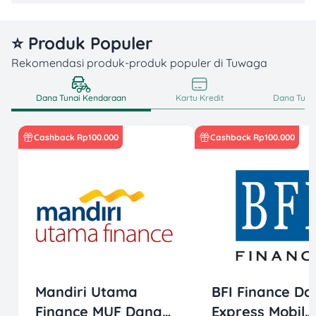
⭐ Produk Populer
Rekomendasi produk-produk populer di Tuwaga
Dana Tunai Kendaraan
Kartu Kredit
Dana Tunai
Cashback Rp100.000
Cashback Rp100.000
Mandiri Utama
BFI Finance Da
Finance MUF Dana
Express Mobil