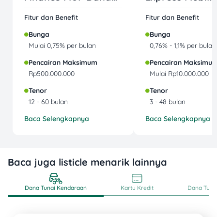
Mobil
Jaminan BPKB
Fitur dan Benefit
Fitur dan Benefit
Bunga
Bunga
Mulai 0,75% per bulan
0,76% - 1,1% per bulan
Pencairan Maksimum
Pencairan Maksimu
Rp500.000.000
Mulai Rp10.000.000
Tenor
Tenor
12 - 60 bulan
3 - 48 bulan
Baca Selengkapnya
Baca Selengkapnya
Baca juga listicle menarik lainnya
Dana Tunai Kendaraan
Kartu Kredit
Dana Tunai