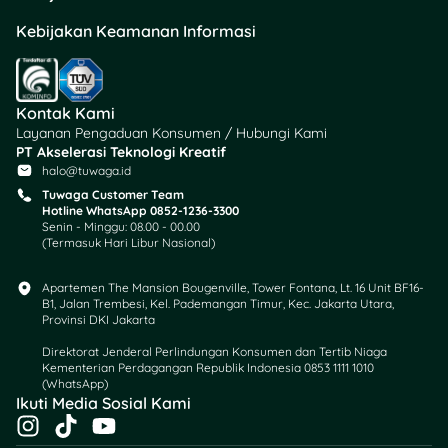
Kebijakan Keamanan Informasi
Kontak Kami
Layanan Pengaduan Konsumen / Hubungi Kami
PT Akselerasi Teknologi Kreatif
halo@tuwaga.id
Tuwaga Customer Team
Hotline WhatsApp 0852-1236-3300
Senin - Minggu: 08.00 - 00.00
(Termasuk Hari Libur Nasional)
Apartemen The Mansion Bougenville, Tower Fontana, Lt. 16 Unit BF16-
B1, Jalan Trembesi, Kel. Pademangan Timur, Kec. Jakarta Utara,
Provinsi DKI Jakarta
Direktorat Jenderal Perlindungan Konsumen dan Tertib Niaga
Kementerian Perdagangan Republik Indonesia 0853 1111 1010
(WhatsApp)​
Ikuti Media Sosial Kami
I
T
Y