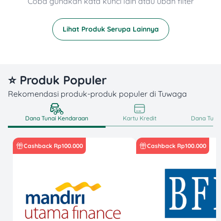
Coba gunakan kata kunci lain atau ubah filter
Lihat Produk Serupa Lainnya
⭐ Produk Populer
Rekomendasi produk-produk populer di Tuwaga
Dana Tunai Kendaraan
Kartu Kredit
Dana Tunai
Cashback Rp100.000
Cashback Rp100.000