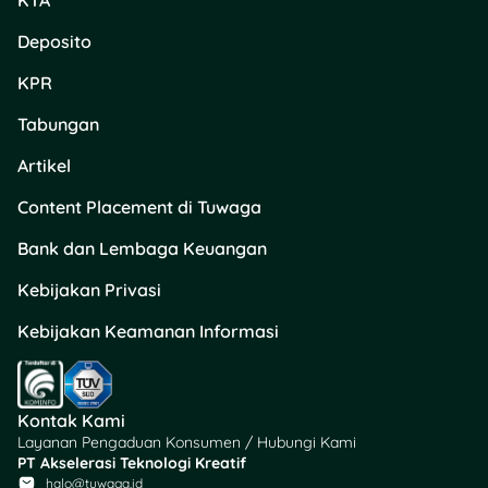
KTA
Deposito
KPR
Tabungan
Artikel
Content Placement di Tuwaga
Bank dan Lembaga Keuangan
Kebijakan Privasi
Kebijakan Keamanan Informasi
Kontak Kami
Layanan Pengaduan Konsumen / Hubungi Kami
PT Akselerasi Teknologi Kreatif
halo@tuwaga.id