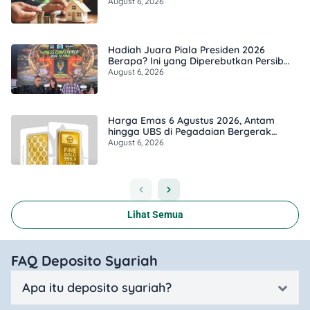
Terbagi
August 6, 2026
Hadiah Juara Piala Presiden 2026
Berapa? Ini yang Diperebutkan Persib
dan Persebaya
August 6, 2026
Harga Emas 6 Agustus 2026, Antam
hingga UBS di Pegadaian Bergerak
Berapa?
August 6, 2026
Lihat Semua
FAQ Deposito Syariah
Apa itu deposito syariah?