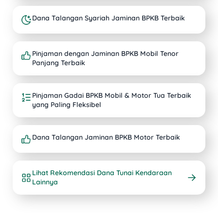
Dana Talangan Syariah Jaminan BPKB Terbaik
Pinjaman dengan Jaminan BPKB Mobil Tenor
Panjang Terbaik
Pinjaman Gadai BPKB Mobil & Motor Tua Terbaik
yang Paling Fleksibel
Dana Talangan Jaminan BPKB Motor Terbaik
Lihat Rekomendasi Dana Tunai Kendaraan
Lainnya