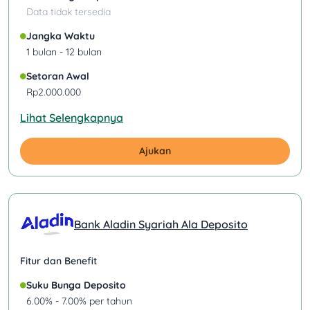
Data tidak tersedia
Jangka Waktu
1 bulan - 12 bulan
Setoran Awal
Rp2.000.000
Lihat Selengkapnya
Ajukan
Bank Aladin Syariah Ala Deposito
Fitur dan Benefit
Suku Bunga Deposito
6.00% - 7.00% per tahun