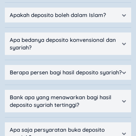
Apakah deposito boleh dalam Islam?
Apa bedanya deposito konvensional dan
syariah?
Berapa persen bagi hasil deposito syariah?
Bank apa yang menawarkan bagi hasil
deposito syariah tertinggi?
Apa saja persyaratan buka deposito