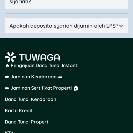
syariah?
Apakah deposito syariah dijamin oleh LPS?
🔥 Pengajuan Dana Tunai Instant:
➡️ Jaminan Kendaraan 🚗
➡️ Jaminan Sertifikat Properti 🏠
Dana Tunai Kendaraan
Kartu Kredit
Dana Tunai Properti