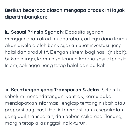
Berikut beberapa alasan mengapa produk ini layak
dipertimbangkan:
🕌
Sesuai Prinsip Syariah:
Deposito syariah
menggunakan akad mudharabah, artinya dana kamu
akan dikelola oleh bank syariah buat investasi yang
halal dan produktif. Dengan sistem bagi hasil (nisbah),
bukan bunga, kamu bisa tenang karena sesuai prinsip
Islam, sehingga uang tetap halal dan berkah.
📊
Keuntungan yang Transparan & Jelas:
Selain itu,
sebelum menandatangani kontrak, kamu bakal
mendapatkan informasi lengkap tentang nisbah atau
proporsi bagi hasil. Hal ini memastikan kesepakatan
yang adil, transparan, dan bebas risiko riba. Tenang,
margin tetap alias nggak naik-turun!