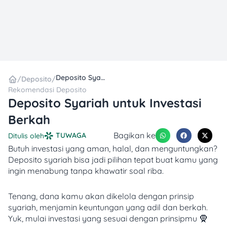
Deposito Syariah untuk Investasi Berkah
/
Deposito
/
Rekomendasi Deposito
Deposito Syariah untuk Investasi
Berkah
Bagikan ke
TUWAGA
Ditulis oleh
Butuh investasi yang aman, halal, dan menguntungkan?
Deposito syariah bisa jadi pilihan tepat buat kamu yang
ingin menabung tanpa khawatir soal riba.
Tenang, dana kamu akan dikelola dengan prinsip
syariah, menjamin keuntungan yang adil dan berkah.
Yuk, mulai investasi yang sesuai dengan prinsipmu 🧕