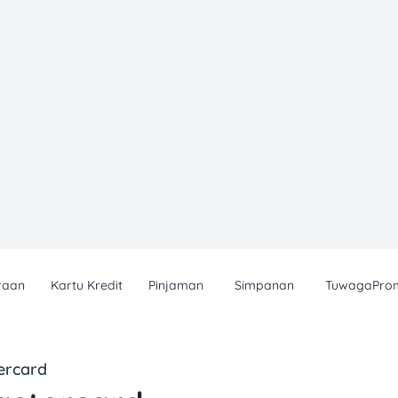
raan
Kartu Kredit
Pinjaman
Simpanan
TuwagaPro
tercard