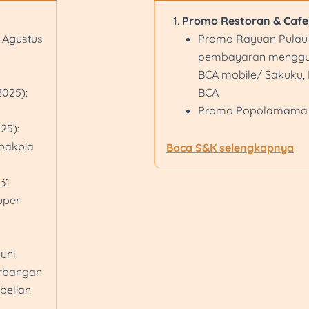
Promo Restoran & Cafe
 Agustus
Promo Rayuan Pulau 
pembayaran menggu
BCA mobile/ Sakuku, 
2025):
BCA
Promo Popolamama be
25):
dengan mekanisme 
 bakpia
Rp350.000 setiap we
Baca S&K selengkapnya
maksimum Rp400.000
31
Berlaku untuk minim
uper
Promo Bakpia Tugu 
transaksi Rp190.000 d
Kaliurang, Store Stasi
Juni
Lempuyangan, Store 
erbangan
(Rest Area) A&B, Stor
belian
Gondomanan, Store W
Wates. Berlaku untu