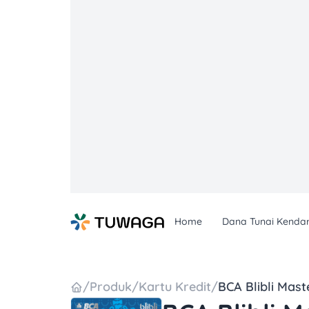
Skip
to
content
Home
Dana Tunai Kenda
/
Produk
/
Kartu Kredit
/
BCA Blibli Mas