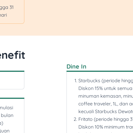
ngga 31
menggunakan QRIS 
hari
mobile/Sakuku, Debit
BCA
Promo Shake Shake in
seluruh varian rasa, t
atau digabung denga
nefit
di outlet Batavia, Dra
Premium Outlets, dan
Dine In
Wisata
Promo Hotel & Travel:
Starbucks (periode hingg
Promo SriLankan Airli
Diskon 15% untuk semua
Kredit MasterCard/V
minuman kemasan, minu
Platinum. Berlaku un
coffee traveler, 1L, dan 
mulasi
Promo Art Deco Hote
kecuali Starbucks Dewat
 bulan
kamar per hari per k
Fritato (periode hingga 
a)
maksimum 20 kamar 
Diskon 10% minimum tra
juan