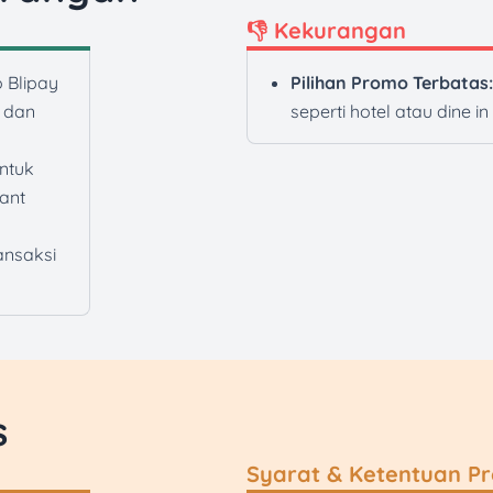
👎 Kekurangan
 Blipay
Pilihan Promo Terbatas:
 dan
seperti hotel atau dine i
ntuk
hant
ansaksi
s
Syarat & Ketentuan P