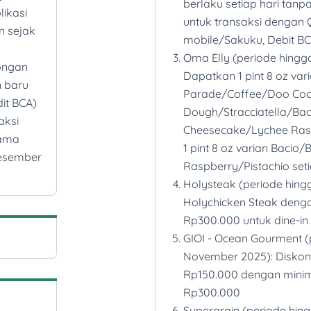
berlaku setiap hari tan
likasi
untuk transaksi dengan
an sejak
mobile/Sakuku, Debit BC
Oma Elly (periode hingg
ongan
Dapatkan 1 pint 8 oz vari
n baru
Parade/Coffee/Doo Coo
it BCA)
Dough/Stracciatella/Bac
aksi
Cheesecake/Lychee Rasp
tama
1 pint 8 oz varian Baci
 Desember
Raspberry/Pistachio seti
Holysteak (periode hingg
Holychicken Steak deng
Rp300.000 untuk dine-in
GIOI - Ocean Gourment (
November 2025): Disk
Rp150.000 dengan mini
Rp300.000
Supergrain (periode hin