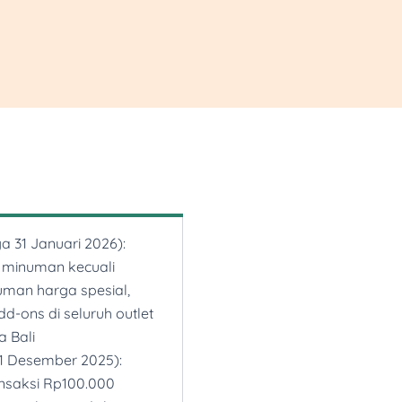
di myBCA/BCA
 BCA dan Kartu Kredit
 a Tub berlaku untuk
idak berlaku kelipatan
n promo lainnya. Berlaku
gon Point PIK 2, Jakarta
 Living World Grand
a 31 Januari 2026):
nes berlaku untuk Kartu
 minuman kecuali
ISA/American Express
man harga spesial,
tuk pembelian
disini
add-ons di seluruh outlet
l - Bandung maksimum 2
a Bali
artu dengan kuota
31 Desember 2025):
per hari
nsaksi Rp100.000