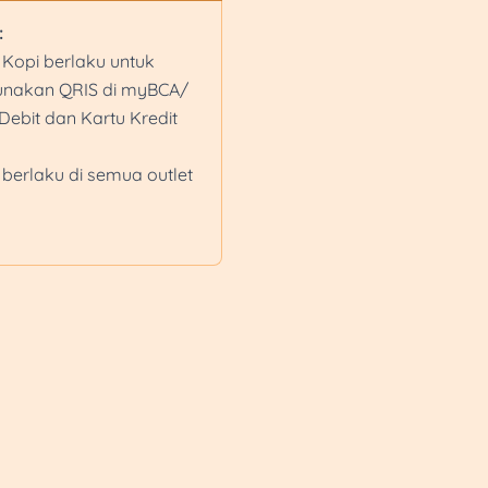
:
Kopi berlaku untuk
nakan QRIS di myBCA/
Debit dan Kartu Kredit
rlaku di semua outlet
diskon maksimum
ekdays dan diskon
 setiap weekend.
um transaksi Rp750.000
berlaku dengan minimum
i Store Raya Solo, Store
un Tugu, Store Stasiun
YIA, Resta PENDOPO 456
e Borobudur, Store
onosari, dan Store
k pembayaran