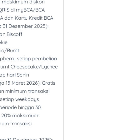
pa maskimum diskon
 QRIS di myBCA/BCA
A dan Kartu Kredit BCA
a 31 Desember 2025):
an Biscoff
kie
io/Burnt
berry setiap pembelian
o/Burnt Cheesecake/Lychee
ap hari Senin
a 15 Maret 2026): Gratis
an minimum transaksi
 setiap weekdays
periode hingga 30
on 20% maksimum
mum transaksi
gga 31 Desember 2025):