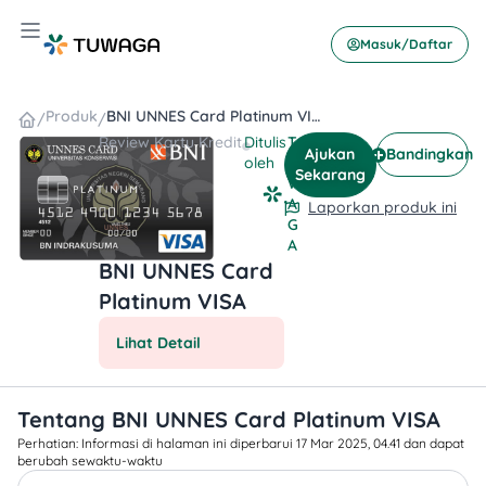
Skip
Hamburger Toggle Menu
to
Masuk/Daftar
content
Produk
BNI UNNES Card Platinum VISA
/
/
Review
Kartu Kredit
Ditulis
T
Ajukan
Bandingkan
oleh
U
Sekarang
W
A
Laporkan produk ini
G
A
BNI UNNES Card
Platinum VISA
Lihat Detail
Tentang BNI UNNES Card Platinum VISA
Perhatian: Informasi di halaman ini diperbarui 17 Mar 2025, 04.41 dan dapat
berubah sewaktu-waktu​