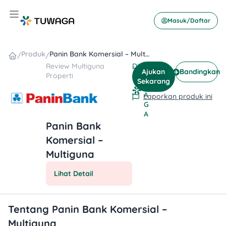
Skip
Hamburger Toggle Menu
to
Masuk/Daftar
content
Produk
Panin Bank Komersial – Multiguna
/
/
Review
Multiguna
Ditulis
T
Ajukan
Bandingkan
Properti
oleh
U
Sekarang
W
A
Laporkan produk ini
G
A
Panin Bank
Komersial –
Multiguna
Lihat Detail
Tentang Panin Bank Komersial –
Multiguna