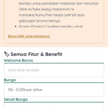
berlaku untuk pembelian makanan dan minuman
(dine-in/take away) maksimum 1x
transaksi/kartu/hari tanpa split bill atau
gabungan promo lainnya
Promo Pizzeria Cavalese berlaku untuk
pembelian dine-in maksimum 1x
Baca S&K selengkapnya
transaksi/kartu/hari tanpa split bill atau
gabungan promo lainnya
Promo Gyu-Kaku dan Kappa Sushi sesuai dengan
🏷️ Semua Fitur & Benefit
syarat dan ketentuan
disini
Welcome Bonus
Promo Kedai Sirih Merah berlaku untuk minimum
transaksi Rp200.000 maksimum Rp1.500.000.
Data tidak tersedia
Program tidak berlaku untuk sistem pembayaran
menggunakan QRIS dengan sumber dana kartu
Bunga
kredit
0% - 0.25% per tahun
Promo Bottega Ristorante berlaku setiap hari
kecuali hari Sabtu hanya sampai jam 16.00.
Detail Bunga
Minimum transaksi Rp100.000 berlaku di cabang
Bottega Ristorante Fairgrounds SCBD