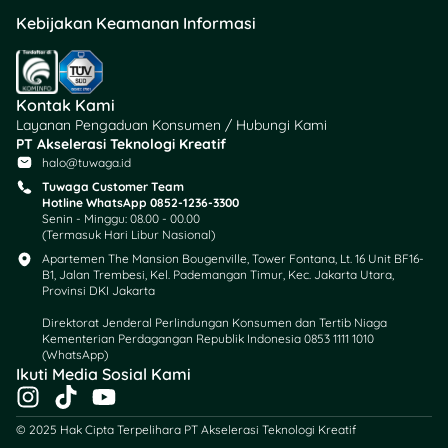
Kebijakan Keamanan Informasi
Kontak Kami
Layanan Pengaduan Konsumen / Hubungi Kami
PT Akselerasi Teknologi Kreatif
halo@tuwaga.id
Tuwaga Customer Team
Hotline WhatsApp 0852-1236-3300
Senin - Minggu: 08.00 - 00.00
(Termasuk Hari Libur Nasional)
Apartemen The Mansion Bougenville, Tower Fontana, Lt. 16 Unit BF16-
B1, Jalan Trembesi, Kel. Pademangan Timur, Kec. Jakarta Utara,
Provinsi DKI Jakarta
Direktorat Jenderal Perlindungan Konsumen dan Tertib Niaga
Kementerian Perdagangan Republik Indonesia 0853 1111 1010
(WhatsApp)​
Ikuti Media Sosial Kami
I
T
Y
n
i
o
© 2025 Hak Cipta Terpelihara PT Akselerasi Teknologi Kreatif
s
k
u