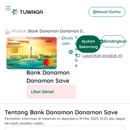
Skip
Hamburger Toggle Menu
to
Masuk/Daftar
content
Produk
Bank Danamon Danamon Save
/
/
Review
Tabungan
Ditulis
T
Ajukan
Bandingkan
oleh
U
Sekarang
W
A
Laporkan produk ini
G
A
Bank Danamon
Danamon Save
Lihat Detail
Tentang Bank Danamon Danamon Save
Perhatian: Informasi di halaman ini diperbarui 19 Mar 2025, 01.25 dan dapat
berubah sewaktu-waktu​