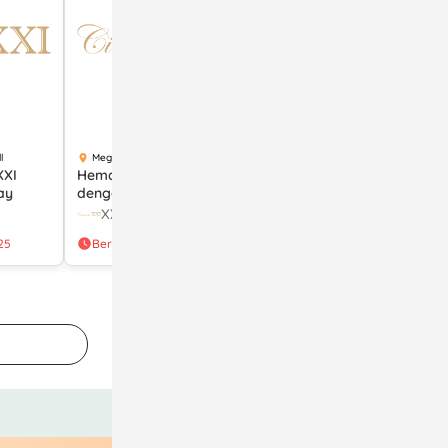
l
Mega Bekasi Hypermall
Mega Bekasi Hypermall
XXI
Hemat sampai 50% di XXI
Beli 1 Dapat 2 Tiket
ay
dengan Kartu Kredit BNI
Deluxe dan The Premiere
di XXI dengan Kartu Debi
XXI
XXI
BTN
25
Berakhir 30 Jun 2026
Berakhir 1 Dec 2025