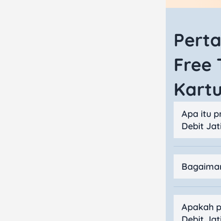
Perta
Free 
Kartu
Apa itu p
Debit Jat
Bagaiman
Apakah p
Debit Jat