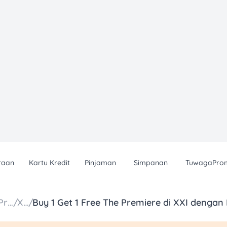
raan
Kartu Kredit
Pinjaman
Simpanan
TuwagaPro
Daftar Promo
/
XXI
/