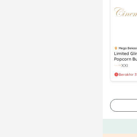
Mega Bekasi
Limited Gl
Popcorn Bu
Rp450.000 
XXI
Berbagai Metode
Berakhir 3
Pembayar