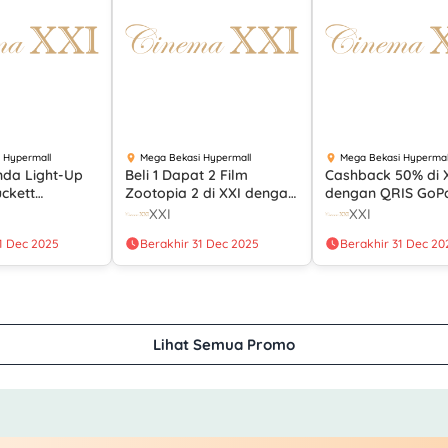
 Hypermall
Mega Bekasi Hypermall
Mega Bekasi Hypermal
inda Light-Up
Beli 1 Dapat 2 Film
Cashback 50% di 
ckett
Zootopia 2 di XXI dengan
dengan QRIS GoP
di XXI dengan
Kartu Kredit OCBC
XXI
XXI
1 Dec 2025
Berakhir 31 Dec 2025
Berakhir 31 Dec 20
an
Lihat Semua Promo