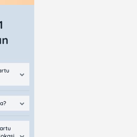
1
an
artu
ka?
artu
lokasi