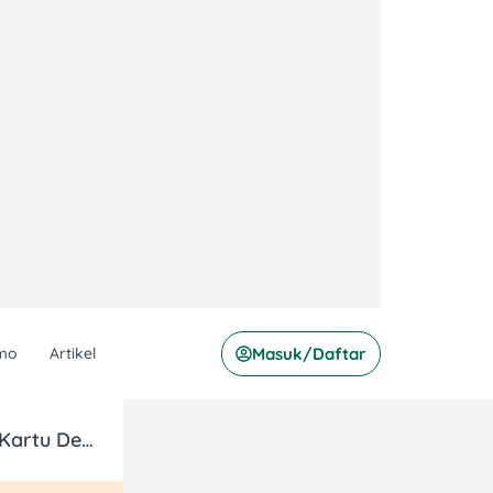
mo
Artikel
Masuk/Daftar
Buy 1 Get 1 Free The Premiere di XXI dengan Kartu Debit Jatim Prioritas