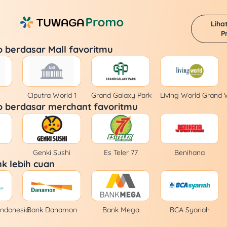
Liha
P
o berdasar Mall favoritmu
Ciputra World 1
Grand Galaxy Park
Living World Grand 
o berdasar merchant favoritmu
Genki Sushi
Es Teler 77
Benihana
k lebih cuan
Indonesia
Bank Danamon
Bank Mega
BCA Syariah