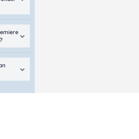
remiere
?
an