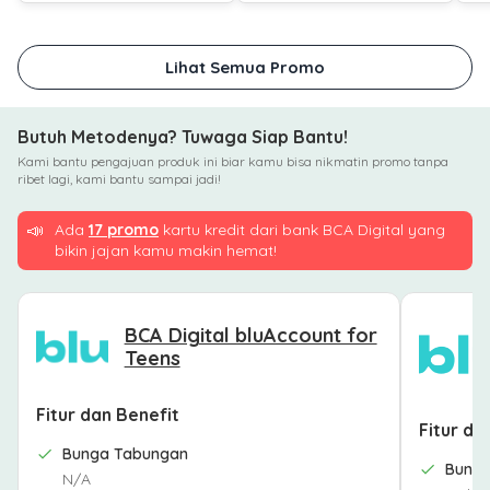
Lihat Semua Promo
Butuh Metodenya? Tuwaga Siap Bantu!
Kami bantu pengajuan produk ini biar kamu bisa nikmatin promo tanpa
ribet lagi, kami bantu sampai jadi!
📣
Ada
17 promo
kartu kredit dari bank BCA Digital yang
bikin jajan kamu makin hemat!
BCA Digital bluAccount for
Teens
Fitur dan Benefit
Fitur da
Bunga Tabungan
Bung
N/A