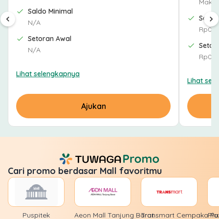
Maksi
Saldo Minimal
Saldo
N/A
Rp0
Setoran Awal
Setor
N/A
Rp0
Lihat selengkapnya
Lihat sel
Ajukan
Cari promo berdasar Mall favoritmu
Puspitek
Aeon Mall Tanjung Barat
Transmart Cempaka Put
Pla