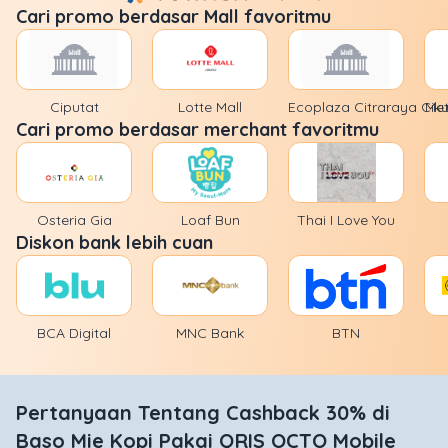
Cari promo berdasar Mall favoritmu
Ciputat
Lotte Mall
Ecoplaza Citraraya Cik
Met
Cari promo berdasar merchant favoritmu
Osteria Gia
Loaf Bun
Thai I Love You
Diskon bank lebih cuan
BCA Digital
MNC Bank
BTN
Pertanyaan Tentang Cashback 30% di
Baso Mie Kopi Pakai QRIS OCTO Mobile