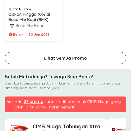
SDC Mall Scientia
Diskon Hingga 10% di
Baso Mie Kopi (BMK)
dengan Tukar Livin’poin
Baso Mie Kopi
Berakhir 30 Jun 2025
Lihat Semua Promo
Butuh Metodenya? Tuwaga Siap Bantu!
Kami bantu pengajuan produk ini biar kamu bisa nikmatin promo tanpa
ribet lagi, kami bantu sampai jadi!
📣
Ada
37 promo
kartu kredit dari bank CIMB Niaga yang
bikin jajan kamu makin hemat!
CIMB Niaga Tabungan Xtra