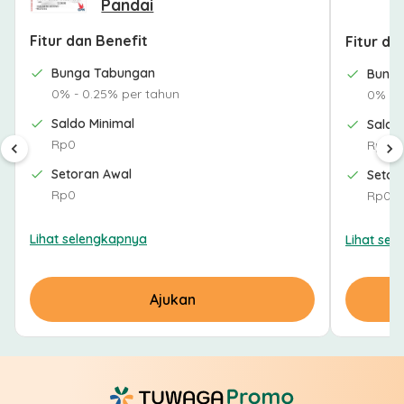
Pandai
Fitur dan Benefit
Fitur da
Bunga Tabungan
Bung
0% - 0.25% per tahun
0% - 
Saldo Minimal
Saldo
Rp0
Rp0
Setoran Awal
Setor
Rp0
Rp0
Lihat selengkapnya
Lihat sel
Ajukan