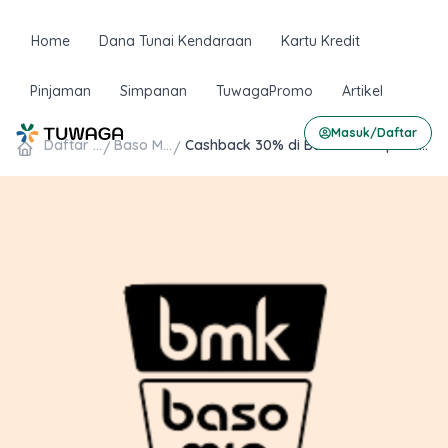
Skip
to
Home
Dana Tunai Kendaraan
Kartu Kredit
content
Pinjaman
Simpanan
TuwagaPromo
Artikel
Masuk/Daftar
Daftar Promo
Baso Mie Kopi
Cashback 30% di Baso Mie Kopi Pakai QRIS OCTO Mobile
/
/