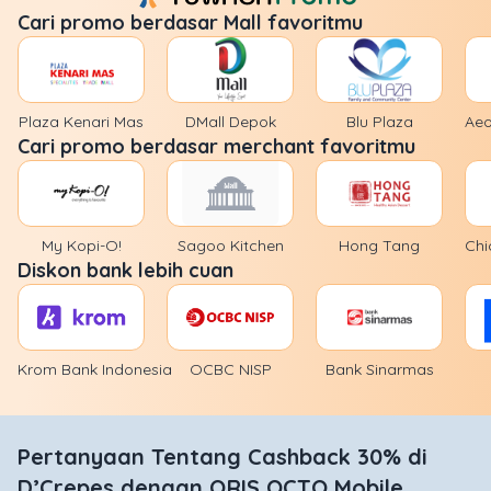
Cari promo berdasar Mall favoritmu
Plaza Kenari Mas
DMall Depok
Blu Plaza
Aeo
Cari promo berdasar merchant favoritmu
My Kopi-O!
Sagoo Kitchen
Hong Tang
Chi
Diskon bank lebih cuan
Krom Bank Indonesia
OCBC NISP
Bank Sinarmas
Pertanyaan Tentang Cashback 30% di
D’Crepes dengan QRIS OCTO Mobile