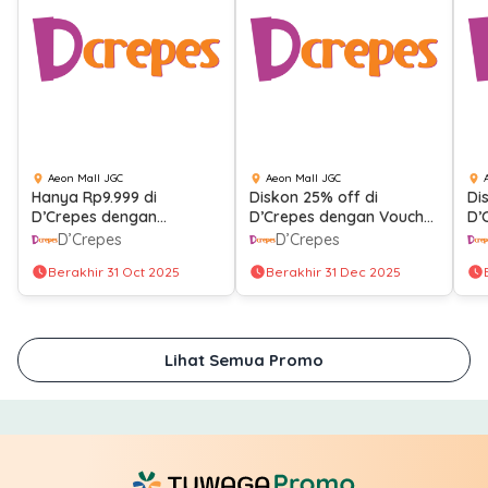
Aeon Mall JGC
Aeon Mall JGC
Hanya Rp9.999 di
Diskon 25% off di
Di
D’Crepes dengan
D’Crepes dengan Voucher
D’
Berbagai Metode
Grab Dine Out
Di
D’Crepes
D’Crepes
Pembayaran
Berakhir 31 Oct 2025
Berakhir 31 Dec 2025
Lihat Semua Promo