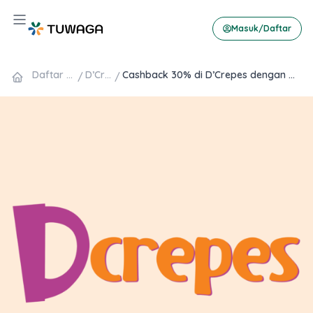
Skip
Hamburger Toggle Menu
to
Masuk/Daftar
content
Daftar Promo
D’Crepes
Cashback 30% di D’Crepes dengan QRIS OCTO Mobile
/
/