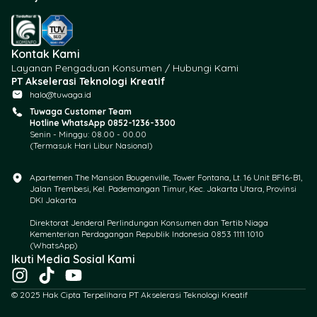
Kontak Kami
Layanan Pengaduan Konsumen / Hubungi Kami
PT Akselerasi Teknologi Kreatif
halo@tuwaga.id
Tuwaga Customer Team
Hotline WhatsApp 0852-1236-3300
Senin - Minggu: 08.00 - 00.00
(Termasuk Hari Libur Nasional)
Apartemen The Mansion Bougenville, Tower Fontana, Lt. 16 Unit BF16-B1,
Jalan Trembesi, Kel. Pademangan Timur, Kec. Jakarta Utara, Provinsi
DKI Jakarta
Direktorat Jenderal Perlindungan Konsumen dan Tertib Niaga
Kementerian Perdagangan Republik Indonesia 0853 1111 1010
(WhatsApp)​
Ikuti Media Sosial Kami
I
T
Y
n
i
o
© 2025 Hak Cipta Terpelihara PT Akselerasi Teknologi Kreatif
s
k
u