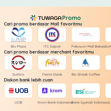
Cari promo berdasar Mall favoritmu
Blu Plaza
ITC Depok
Pakuwon Mall Bekasi
Sum
Cari promo berdasar merchant favoritmu
Sushiro
Fiesta Steak
Blu Shaak Coffee
Diskon bank lebih cuan
UOB
Krom Bank Indonesia
Bank Syariah Indonesia