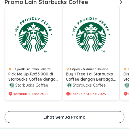
Promo Lain Starbucks Coffee
Citywalk Sudirman Jakarta
Citywalk Sudirman Jakarta
Pick Me Up Rp55.000 di
Buy 1 Free 1 di Starbucks
Di
Starbucks Coffee dengan
Coffee dengan Berbagai
St
Berbagai Metode
Metode Pembayaran
Ul
Starbucks Coffee
Starbucks Coffee
Pembayaran
Berakhir 31 Dec 2025
Berakhir 31 Dec 2025
Lihat Semua Promo