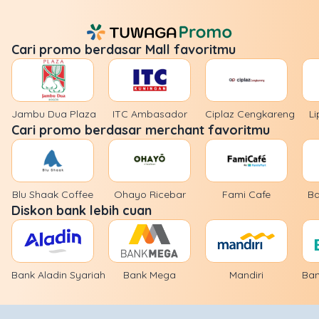
Cari promo berdasar Mall favoritmu
Jambu Dua Plaza
ITC Ambasador
Ciplaz Cengkareng
Li
Cari promo berdasar merchant favoritmu
Blu Shaak Coffee
Ohayo Ricebar
Fami Cafe
Ba
Diskon bank lebih cuan
Bank Aladin Syariah
Bank Mega
Mandiri
Ban