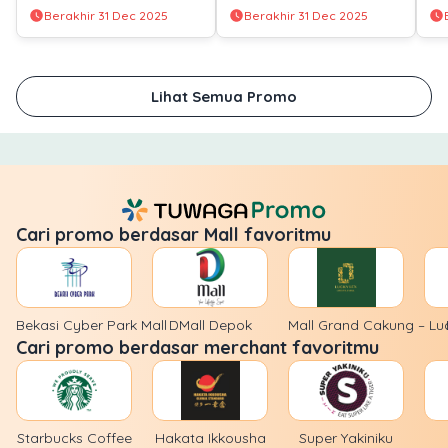
Berbagai Metode
dengan berbagai Metode
Ba
Berakhir 31 Dec 2025
Berakhir 31 Dec 2025
Pembayaran
Pembayaran
be
Pe
Lihat Semua Promo
Cari promo berdasar Mall favoritmu
Bekasi Cyber Park Mall
DMall Depok
Mall Grand Cakung – Luc
Cari promo berdasar merchant favoritmu
Starbucks Coffee
Hakata Ikkousha
Super Yakiniku