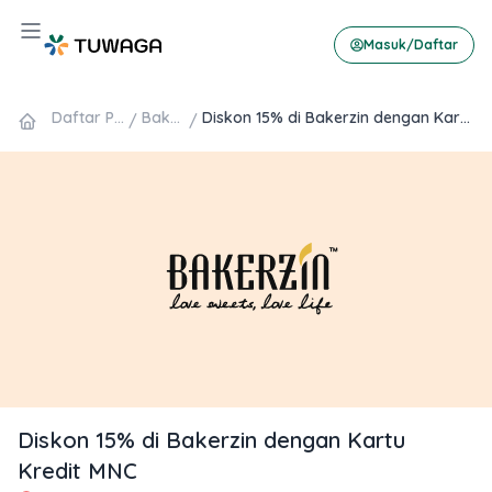
Skip
Hamburger Toggle Menu
to
Masuk/Daftar
content
Daftar Promo
Bakerzin
Diskon 15% di Bakerzin dengan Kartu Kredit MNC
/
/
Diskon 15% di Bakerzin dengan Kartu
Kredit MNC