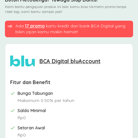
Kami bantu pengajuan produk ini biar kamu bisa nikmatin promo tanpa
ribet lagi, kami bantu sampai jadi!
📣
Ada
17 promo
kartu kredit dari bank BCA Digital yang
bikin jajan kamu makin hemat!
BCA Digital bluAccount
Fitur dan Benefit
Bunga Tabungan
Maksimum 0.50% per tahun
Saldo Minimal
Rp0
Setoran Awal
Rp0