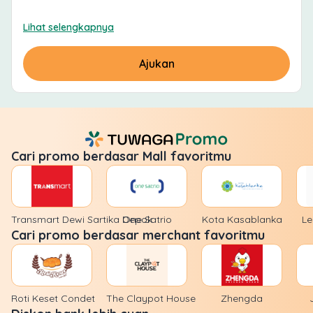
Lihat selengkapnya
Ajukan
Cari promo berdasar Mall favoritmu
Transmart Dewi Sartika Depok
One Satrio
Kota Kasablanka
Le
Cari promo berdasar merchant favoritmu
Roti Keset Condet
The Claypot House
Zhengda