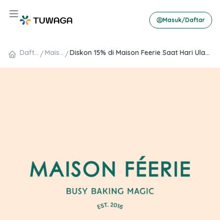
Skip
Hamburger Toggle Menu
to
Masuk/Daftar
content
Daftar Promo
Maison Feerie
Diskon 15% di Maison Feerie Saat Hari Ulang Tahun dengan Berbagai Pilihan Pembayaran
/
/