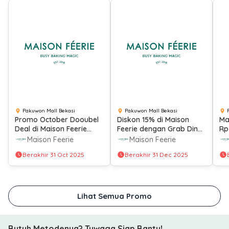
Pakuwon Mall Bekasi
Pakuwon Mall Bekasi
Promo October Dooubel
Diskon 15% di Maison
Ma
Deal di Maison Feerie
Feerie dengan Grab Dine
Rp
dengan Berbagai Metode
Out
Fe
Maison Feerie
Maison Feerie
Pembayaran
Me
Berakhir 31 Oct 2025
Berakhir 31 Dec 2025
Lihat Semua Promo
Butuh Metodenya? Tuwaga Siap Bantu!