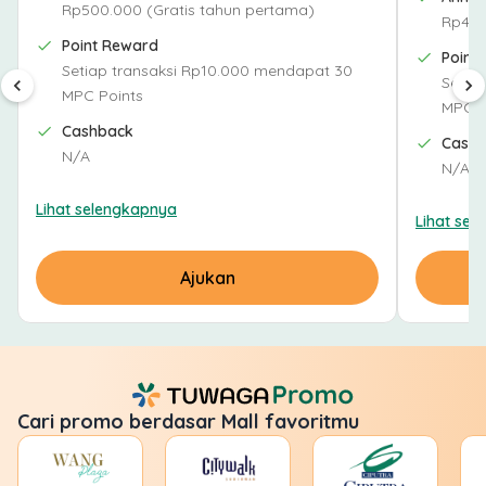
Rp500.000 (Gratis tahun pertama)
Rp450
Point Reward
Point
Setiap transaksi Rp10.000 mendapat 30
Setia
MPC Points
MPC P
Cashback
Cash
N/A
N/A
Lihat selengkapnya
Lihat sel
Ajukan
Cari promo berdasar Mall favoritmu