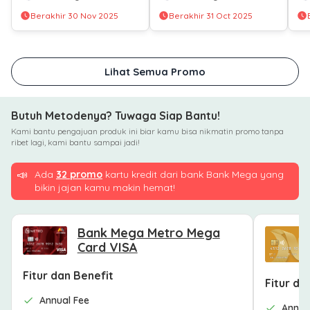
Berbagai Metode
Berakhir 30 Nov 2025
Berakhir 31 Oct 2025
Pembayaran
Lihat Semua Promo
Butuh Metodenya? Tuwaga Siap Bantu!
Kami bantu pengajuan produk ini biar kamu bisa nikmatin promo tanpa
ribet lagi, kami bantu sampai jadi!
📣
Ada
32 promo
kartu kredit dari bank Bank Mega yang
bikin jajan kamu makin hemat!
Bank Mega Metro Mega
Card VISA
Fitur dan Benefit
Fitur da
Annual Fee
Annua