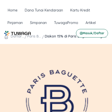
Skip
to
Home
Dana Tunai Kendaraan
Kartu Kredit
content
Pinjaman
Simpanan
TuwagaPromo
Artikel
Masuk/Daftar
Daftar Promo
Paris Baguette
Diskon 15% di Paris Baguette dengan Kartu Kredit Bank Mega
/
/