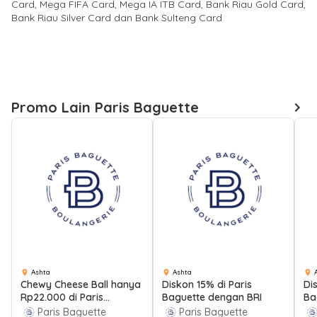
Card, Mega FIFA Card, Mega IA ITB Card, Bank Riau Gold Card,
Bank Riau Silver Card dan Bank Sulteng Card
Promo Lain Paris Baguette
Ashta
Ashta
Chewy Cheese Ball hanya
Diskon 15% di Paris
Di
Rp22.000 di Paris
Baguette dengan BRI
Ba
Baguette dengan
Kr
Paris Baguette
Paris Baguette