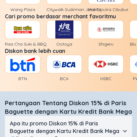
Wang Plaza
Citywalk Sudirman Jakarta
Mal Ciputra Cibubur
Cari promo berdasar merchant favoritmu
Raa Cha Suki & BBQ
Ootoya
Shigeru
Blu
Diskon bank lebih cuan
BTN
BCA
HSBC
P
Pertanyaan Tentang Diskon 15% di Paris
Baguette dengan Kartu Kredit Bank Mega
Apa itu promo Diskon 15% di Paris
Baguette dengan Kartu Kredit Bank Mega