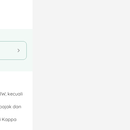
RW, kecuali
pajak dan
di Kappa