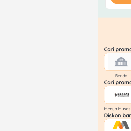
Cari prom
Benda
Cari prom
Menya Musash
Diskon ban