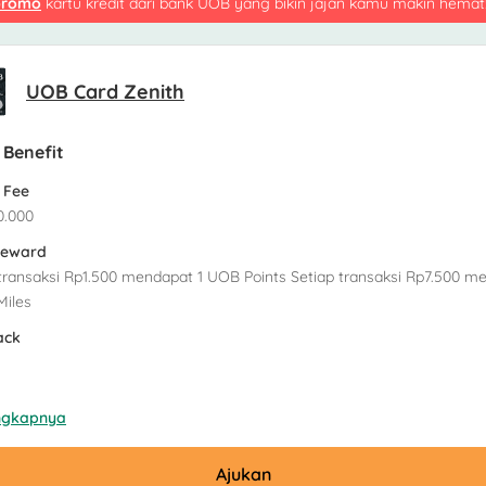
promo
kartu kredit dari bank UOB yang bikin jajan kamu makin hemat
UOB Card Zenith
 Benefit
 Fee
0.000
Reward
transaksi Rp1.500 mendapat 1 UOB Points Setiap transaksi Rp7.500 m
Miles
ack
engkapnya
Ajukan