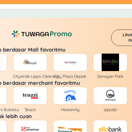
Liha
P
o berdasar Mall favoritmu
CityWalk Lippo Cikarang
City Plaza Depok
Senayan Park
o berdasar merchant favoritmu
i Bukotsu
Teazzi
Heavinnly
Ippudo
k lebih cuan