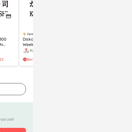
Central Park Mall
Central Park Mall
300
Diskon Rp200 Ribu Setiap
Diskon Hingga 20% di
hi
Weekend di Kappa Sushi
Kappa Sushi dengan
it
dengan Permata Kartu
Kartu Kredit dan Kartu
Kappa Sushi
Kappa Sushi
Kredit
Debit BNI
25
Berakhir 31 Mar 2026
Berakhir 27 Jul 2025
pai jadi!