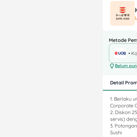
Metode Pe
• Ka
Belum puny
Detail Pro
1. Berlaku 
Corporate 
2. Diskon 
servis) de
3. Potongan
Sushi