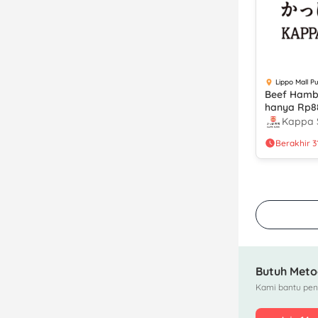
Lippo Mall Pu
Beef Hamb
hanya Rp88
Kappa Sus
Kappa 
Berbagai 
Berakhir 3
Pembayar
Butuh Meto
Kami bantu peng