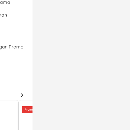
elama
kan
engan Promo
Promo Kartu Kredit
Promo Kartu Kredit