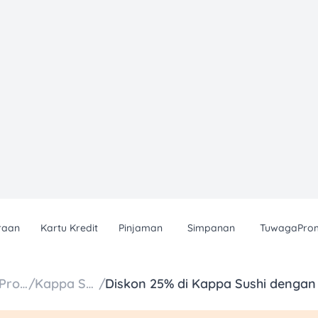
raan
Kartu Kredit
Pinjaman
Simpanan
TuwagaPro
Daftar Promo
/
Kappa Sushi
/