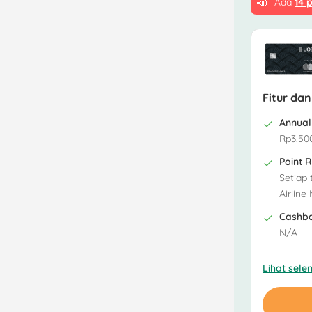
📣
Ada
14 
Fitur dan
Annual
Rp3.50
Point 
Setiap 
Airline 
Cashb
N/A
Lihat sel