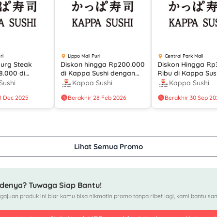
ri
Lippo Mall Puri
Central Park Mall
urg Steak
Diskon hingga Rp200.000
Diskon Hingga Rp
.000 di
di Kappa Sushi dengan
Ribu di Kappa Sus
hi dengan
Kartu Debit BNI
dengan Kartu Kred
Sushi
Kappa Sushi
Kappa Sushi
Metode
HSBC
1 Dec 2025
Berakhir 28 Feb 2026
Berakhir 30 Sep 20
an
Lihat Semua Promo
denya? Tuwaga Siap Bantu!
ajuan produk ini biar kamu bisa nikmatin promo tanpa ribet lagi, kami bantu sam