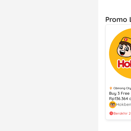
Promo 
Cibinong City
Buy 3 Fre
Rp136.364 
dengan Be
Hokbe
Pembayar
Berakhir 