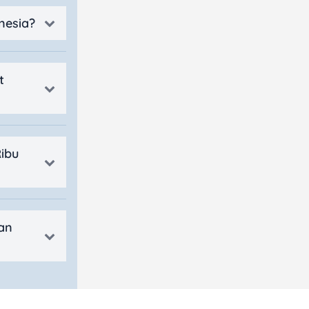
nesia?
t
ibu
an