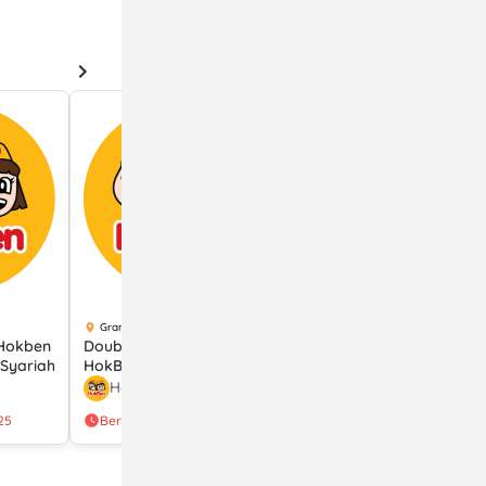
Grand Indonesia
Grand Indonesia
 Hokben
Double Chicken Vibes di
Diskon hingga 38% untuk
Syariah
HokBen dengan Berbagai
Menu Tertentu di Hokben
Metode Pembayaran
dengan Voucher Qpon
Hokben
Hokben
25
Berakhir 31 Oct 2025
Berakhir 31 Aug 2025