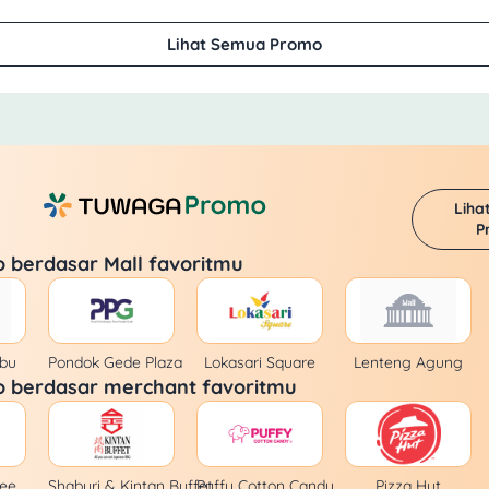
Lihat Semua Promo
Liha
P
o berdasar Mall favoritmu
bu
Pondok Gede Plaza
Lokasari Square
Lenteng Agung
o berdasar merchant favoritmu
ee
Shaburi & Kintan Buffet
Puffy Cotton Candy
Pizza Hut