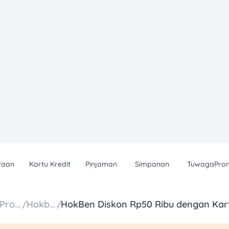
raan
Kartu Kredit
Pinjaman
Simpanan
TuwagaPro
Daftar Promo
/
Hokben
/