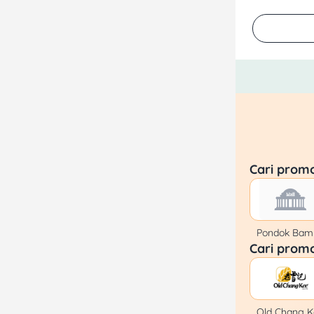
Cari prom
Pondok Bam
Cari prom
Old Chang K