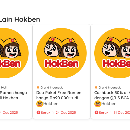
Lain Hokben
 Mall
Grand Indonesia
Grand Indonesia
e Ramen hanya
Duo Paket Free Ramen
Cashback 50% di
di Hokben
hanya Rp90.000++ di
dengan QRIS BCA 
rbagai Metode
Hokben dengan Berbagai
n
Hokben
Hokben
an
Metode Pembayaran
24 Dec 2025
Berakhir 24 Dec 2025
Berakhir 31 Dec 20