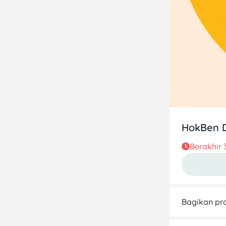
HokBen D
Berakhir
Bagikan pro