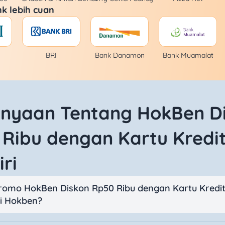
k lebih cuan
BRI
Bank Danamon
Bank Muamalat
anyaan Tentang HokBen D
Ribu dengan Kartu Kredi
ri
promo HokBen Diskon Rp50 Ribu dengan Kartu Kredi
di Hokben?