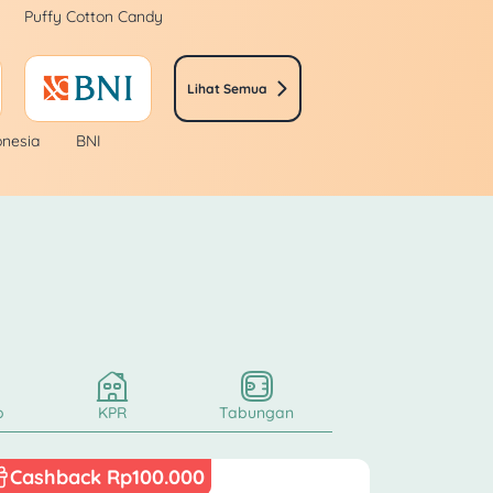
Puffy Cotton Candy
Lihat Semua
onesia
BNI
o
KPR
Tabungan
Cashback Rp100.000