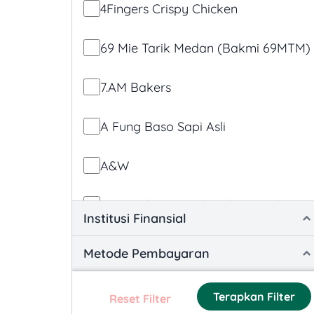
4Fingers Crispy Chicken
Promotions
69 Mie Tarik Medan (Bakmi 69MTM)
Product-specific Promotions
7.AM Bakers
Social Media and Engagement
Promotions
A Fung Baso Sapi Asli
Time-based Promotions
A&W
AB Steak & ABar by Akira Back
Institusi Finansial
ABC Cooking Studio
Metode Pembayaran
Acaii Tea
Terapkan Filter
Reset Filter