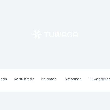
raan
Kartu Kredit
Pinjaman
Simpanan
TuwagaPro