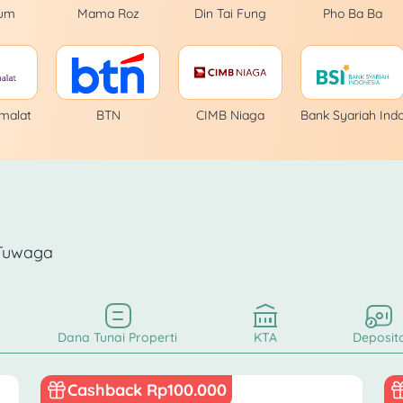
um
Mama Roz
Din Tai Fung
Pho Ba Ba
malat
BTN
CIMB Niaga
Bank Syariah Ind
 Tuwaga
Dana Tunai Properti
KTA
Deposit
Cashback Rp100.000