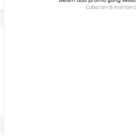
elanggan setia
Coba cari di mall lain 
r Sekarang!
er dan hiburan favoritmu hari ini!