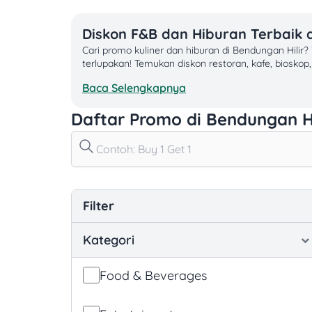
Diskon F&B dan Hiburan Terbaik d
Cari promo kuliner dan hiburan di Bendungan Hil
terlupakan! Temukan diskon restoran, kafe, bioskop
Baca Selengkapnya
🍽️ Promo Kuliner Hemat di Bendungan Hilir
Daftar Promo di Bendungan Hi
Diskon besar di restoran ternama
Penawaran spesial coffee shop, minuman s
Paket hemat keluarga, promo weekend, da
🎟️ Hiburan Seru dengan Harga Terbaik
Filter
Tiket bioskop murah dan diskon wahana pe
Promo karaoke, escape room, dan atraksi 
Kategori
Penawaran eksklusif untuk rekreasi indoor 
💳 Keuntungan Ekstra dengan Promo Bank & e-W
Food & Beverages
Diskon kartu kredit eksklusif