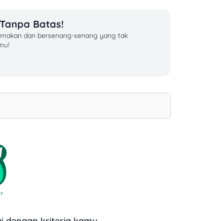
 Tanpa Batas!
an makan dan bersenang-senang yang tak
mu!
 dengan kriteria kamu