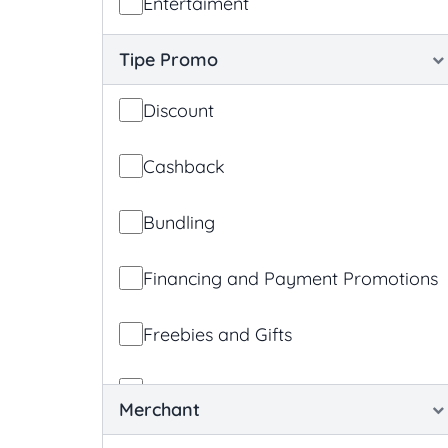
Entertaiment
Voucher belanja untuk member baru dan p
🔍 Temukan Promo Terlengkap di Bendungan Hili
Tipe Promo
Jangan tunggu lagi - hemat lebih banyak untuk kulin
Discount
Cashback
Bundling
Financing and Payment Promotions
Freebies and Gifts
App Promotions
Merchant
Loyalty and Reward-based