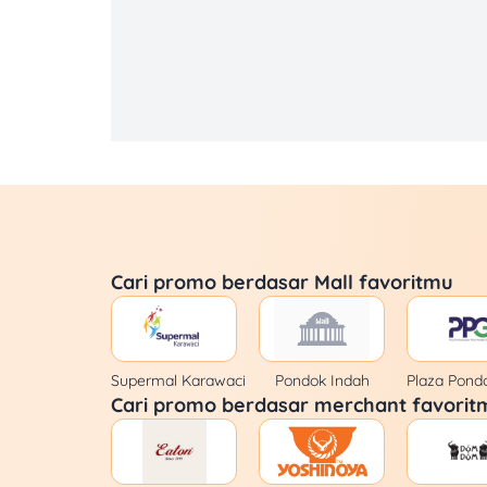
Bakmi GM
Bakmi Naga
Bakmi Polim
Bakso Lapangan Tembak Senayan
Ban Ban
Cari promo berdasar Mall favoritmu
Banh Mi Ngon
Baskin Robbins
Supermal Karawaci
Pondok Indah
Plaza Pond
Cari promo berdasar merchant favorit
Baso Malang Karapitan