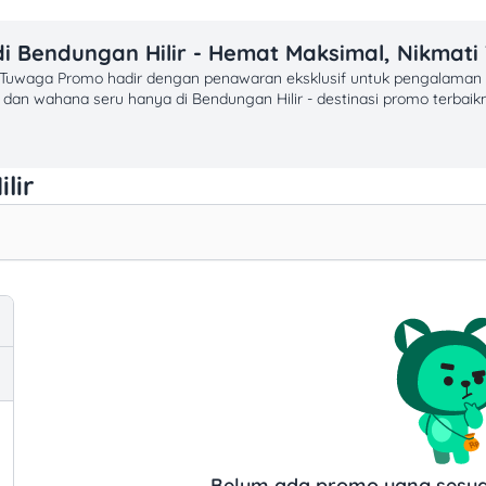
i Bendungan Hilir - Hemat Maksimal, Nikmati
ir? Tuwaga Promo hadir dengan penawaran eksklusif untuk pengalam
, dan wahana seru hanya di Bendungan Hilir - destinasi promo terbaik
lir
egar, dan dessert lezat
n diskon makan siang
rmainan di Bendungan Hilir
keluarga seru
terpopuler
allet
Belum ada promo yang sesuai