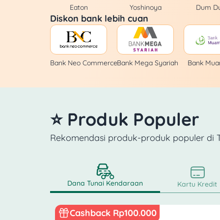
Baso Mie Kopi
Eaton
Yoshinoya
Dum D
Diskon bank lebih cuan
BBS Bungeoppang
Beard Papa's
Bank Neo Commerce
Bank Mega Syariah
Bank Mua
Bebek Bengil
⭐ Produk Populer
Bebek Semangat
Rekomendasi produk-produk populer di
Beef Boss
Benihana
Dana Tunai Kendaraan
Kartu Kredit
Bermvda Coffee
Cashback Rp100.000