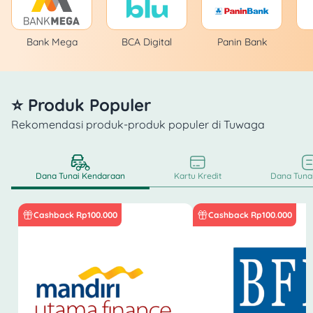
Bank Mega
BCA Digital
Panin Bank
⭐ Produk Populer
Rekomendasi produk-produk populer di Tuwaga
Dana Tunai Kendaraan
Kartu Kredit
Dana Tunai
Cashback Rp100.000
Cashback Rp100.000