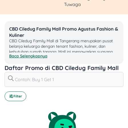
Tuwaga
CBD Ciledug Family Mall Promo Agustus Fashion &
Kuliner
CBD Ciledug Family Mall di Tangerang merupakan pusat
belanja keluarga dengan tenant fashion, kuliner, dan
kebutuhan rumah tangga. Mall ini menawarkan suasana
Baca Selengkapnya
praktis dan nyaman untuk berbelanja.
Daftar Promo di CBD Ciledug Family Mall
Daftar Promo Aktif CBD Ciledug Family Mall Bulan
Agustus 2026
Fasilitas meliputi area parkir luas, mushola, ruang laktasi,
dan Wi-Fi gratis. Mall ini dapat dijangkau dari jalur utama
Ciledug Raya, transportasi umum, serta kendaraan pribadi
Filter
melalui akses tol.
Promo CBD Ciledug Family Mall Berdasarkan
Metode Pembayaran
Update promo CBD Ciledug Family Mall Agustus 2026
mencakup diskon tenant fashion, cashback transaksi