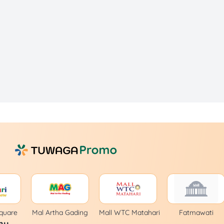
Square
Mal Artha Gading
Mall WTC Matahari
Fatmawati
mu