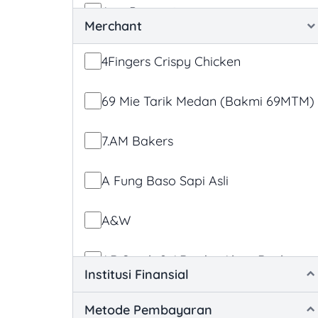
App Promotions
Merchant
Loyalty and Reward-based
4Fingers Crispy Chicken
Promotions
69 Mie Tarik Medan (Bakmi 69MTM)
Product-specific Promotions
7.AM Bakers
Social Media and Engagement
Promotions
A Fung Baso Sapi Asli
Time-based Promotions
A&W
AB Steak & ABar by Akira Back
Institusi Finansial
ABC Cooking Studio
Metode Pembayaran