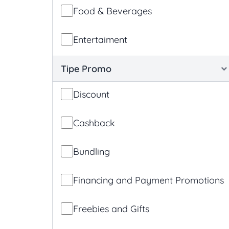
Food & Beverages
Entertaiment
Tipe Promo
Discount
Cashback
Bundling
Financing and Payment Promotions
Freebies and Gifts