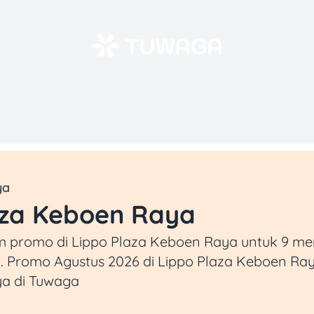
ya
aza Keboen Raya
promo di Lippo Plaza Keboen Raya untuk 9 mer
a. Promo Agustus 2026 di Lippo Plaza Keboen Ra
a di Tuwaga