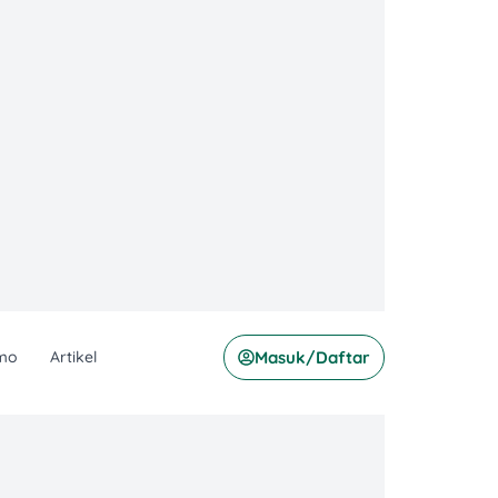
mo
Artikel
Masuk/Daftar