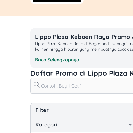
Lippo Plaza Keboen Raya Promo A
Lippo Plaza Keboen Raya di Bogor hadir sebagai m
kuliner, hingga hiburan yang membuatnya cocok s
Baca Selengkapnya
Daftar Promo Aktif Lippo Plaza Keboen Ra
asilitas mall mencakup area parkir luas, mushola, r
Daftar Promo di Lippo Plaza
Stasiun Bogor, serta tersedia transportasi online.
Promo Lippo Plaza Keboen Raya Berdasa
Update promo Lippo Plaza Keboen Raya Agustus 202
selengkapnya di Tuwaga.id.
Filter
Kisaran Harga Produk Lippo Plaza Keboen
Alamat: Jl. Pajajaran Indah V No.97, Bogor 16143 | 
Kategori