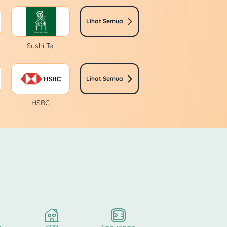
Lihat Semua
Sushi Tei
Lihat Semua
HSBC