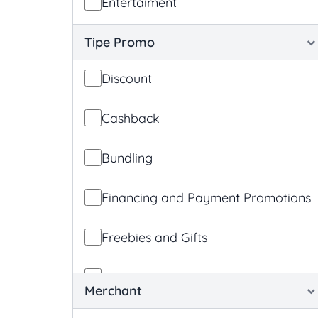
Entertaiment
Tipe Promo
Discount
Cashback
Bundling
Financing and Payment Promotions
Freebies and Gifts
App Promotions
Merchant
Loyalty and Reward-based