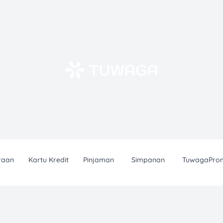
raan
Kartu Kredit
Pinjaman
Simpanan
TuwagaPro