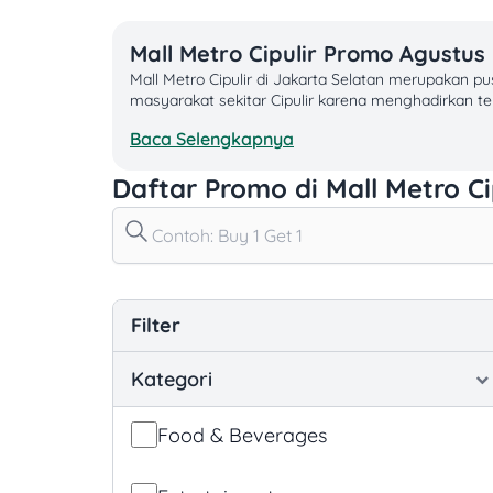
Mall Metro Cipulir Promo Agustus 
Mall Metro Cipulir di Jakarta Selatan merupakan pus
masyarakat sekitar Cipulir karena menghadirkan t
Baca Selengkapnya
Daftar Promo Aktif Mall Metro Cipulir Bula
Fasilitas meliputi area parkir cukup luas, mushola, 
Daftar Promo di Mall Metro Ci
online.
Promo Mall Metro Cipulir Berdasarkan Me
Update promo Mall Metro Cipulir Agustus 2026 ter
selengkapnya di Tuwaga.id.
Filter
Kisaran Harga Produk Mall Metro Cipulir
Alamat: Jl. Ciledug Raya No.1, Cipulir, Jakarta Sela
Kategori
Food & Beverages