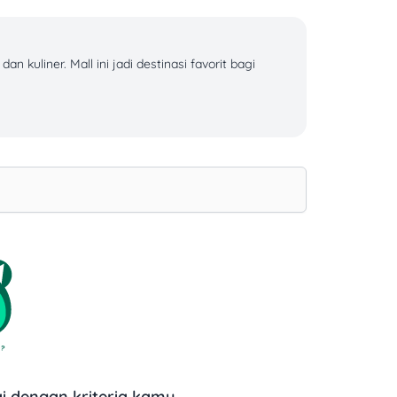
 kuliner. Mall ini jadi destinasi favorit bagi
sa diakses dengan transportasi umum dan layanan
, hingga promo kuliner cepat saji. Lihat promo
22.00 WIB
 dengan kriteria kamu