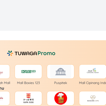
ah Mall
Mall Boxies 123
Puspitek
Mall Cipinang Ind
mu