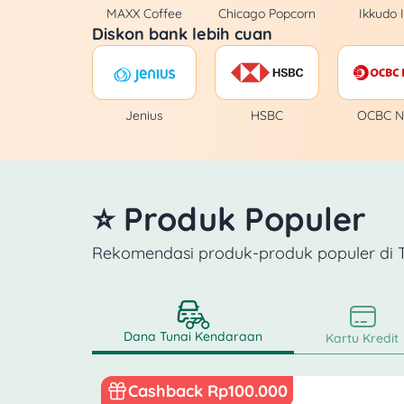
Baso Mie Kopi
MAXX Coffee
Chicago Popcorn
Ikkudo I
Diskon bank lebih cuan
BBS Bungeoppang
Beard Papa's
Jenius
HSBC
OCBC N
Bebek Bengil
⭐ Produk Populer
Bebek Semangat
Rekomendasi produk-produk populer di
Beef Boss
Benihana
Dana Tunai Kendaraan
Kartu Kredit
Bermvda Coffee
Cashback Rp100.000