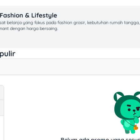
Fashion & Lifestyle
at belanja yang fokus pada fashion grosir, kebutuhan rumah tangga, dan
enant dengan harga bersaing.
n Agustus 2026
ruang laktasi, dan Wi-Fi. Mall ini strategis dekat Terminal Cipulir, bi
pulir
tode Pembayaran
masuk promo fashion grosir, cashback belanja kebutuhan rumah tangga
tan 12230 | Telepon: (021) 7232222 | Jam buka: Setiap hari pukul 10.00–
Belum ada promo yang sesuai