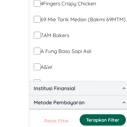
4Fingers Crispy Chicken
Promotions
69 Mie Tarik Medan (Bakmi 69MTM)
Product-specific Promotions
7.AM Bakers
Social Media and Engagement
Promotions
A Fung Baso Sapi Asli
Time-based Promotions
A&W
AB Steak & ABar by Akira Back
Institusi Finansial
ABC Cooking Studio
Metode Pembayaran
Acaii Tea
Terapkan Filter
Reset Filter