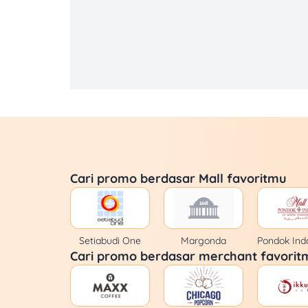
Bakmi GM
Bakmi Naga
Bakmi Polim
Bakso Lapangan Tembak Senayan
Ban Ban
Cari promo berdasar Mall favoritmu
Banh Mi Ngon
Baskin Robbins
Setiabudi One
Margonda
Pondok Ind
Cari promo berdasar merchant favorit
Baso Malang Karapitan