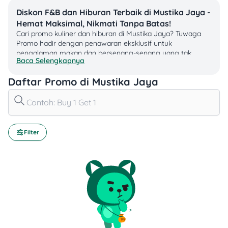
Diskon F&B dan Hiburan Terbaik di Mustika Jaya -
Hemat Maksimal, Nikmati Tanpa Batas!
Cari promo kuliner dan hiburan di Mustika Jaya? Tuwaga
Promo hadir dengan penawaran eksklusif untuk
pengalaman makan dan bersenang-senang yang tak
Baca Selengkapnya
terlupakan! Temukan diskon restoran, kafe, bioskop, dan
wahana seru hanya di Mustika Jaya - destinasi promo
Daftar Promo di Mustika Jaya
terbaikmu!
🍽️ Promo Kuliner Hemat di Mustika Jaya
Diskon besar di restoran ternama
Filter
Penawaran spesial coffee shop, minuman segar, dan
dessert lezat
Paket hemat keluarga, promo weekend, dan diskon
makan siang
🎟️ Hiburan Seru dengan Harga Terbaik
Tiket bioskop murah dan diskon wahana permainan
di Mustika Jaya
Promo karaoke, escape room, dan atraksi keluarga