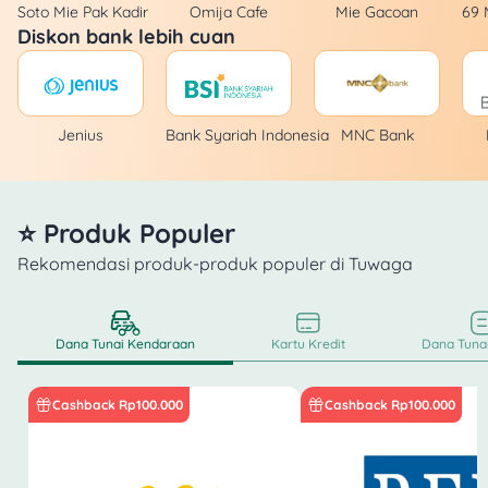
Soto Mie Pak Kadir
Omija Cafe
Mie Gacoan
69 
Diskon bank lebih cuan
Jenius
Bank Syariah Indonesia
MNC Bank
⭐ Produk Populer
Rekomendasi produk-produk populer di Tuwaga
Dana Tunai Kendaraan
Kartu Kredit
Dana Tunai
Cashback Rp100.000
Cashback Rp100.000