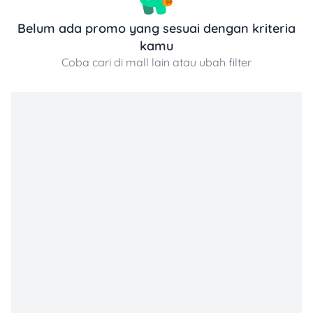
Citibank, dan UOB bisa menikmati diskon atau cashback
untuk transaksi dine-in maupun takeaway.
Belum ada promo yang sesuai dengan kriteria
kamu
Kisaran Harga Produk 7.AM Bakers
7.AM Bakers menyajikan berbagai jenis roti dan pastry
Coba cari di mall lain atau ubah filter
dengan harga mulai dari Rp 25.000 hingga Rp 65.000 per
item. Hidangan seperti croissant, roti isi, dan sourdough
dibanderol sekitar Rp 30.000 hingga Rp 60.000. Nikmati roti
segar dan manis di 7.AM Bakers, tempat yang pas untuk
menikmati sarapan atau camilan dengan harga yang
bersahabat.