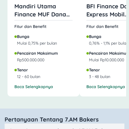
Mandiri Utama
BFI Finance Da
Finance MUF Dana
Express Mobil
Mobil
Jaminan BPKB
Fitur dan Benefit
Fitur dan Benefit
Bunga
Bunga
Mulai 0,75% per bulan
0,76% - 1,1% per bulan
Pencairan Maksimum
Pencairan Maksimu
Rp500.000.000
Mulai Rp10.000.000
Tenor
Tenor
12 - 60 bulan
3 - 48 bulan
Baca Selengkapnya
Baca Selengkapnya
Pertanyaan Tentang 7.AM Bakers