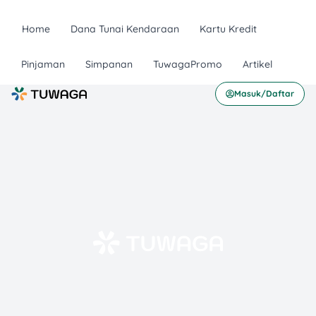
Home
Dana Tunai Kendaraan
Kartu Kredit
Pinjaman
Simpanan
TuwagaPromo
Artikel
Masuk/Daftar