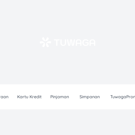
raan
Kartu Kredit
Pinjaman
Simpanan
TuwagaPro