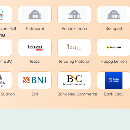
evue Mall
Kutabumi
Pondok Indah
Senopati
mu
an BBQ
Teazzi
Teras by Plataran
Happy Lemon
Syariah
BNI
Bank Neo Commerce
Bank Saqu