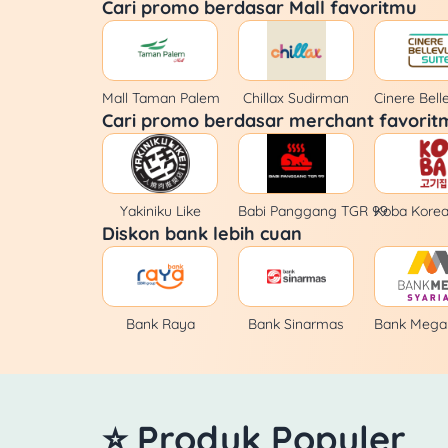
Cari promo berdasar Mall favoritmu
Mall Taman Palem
Chillax Sudirman
Cinere Bell
Cari promo berdasar merchant favorit
Yakiniku Like
Babi Panggang TGR 99
Koba Kore
Diskon bank lebih cuan
Bank Raya
Bank Sinarmas
Bank Mega 
⭐ Produk Populer