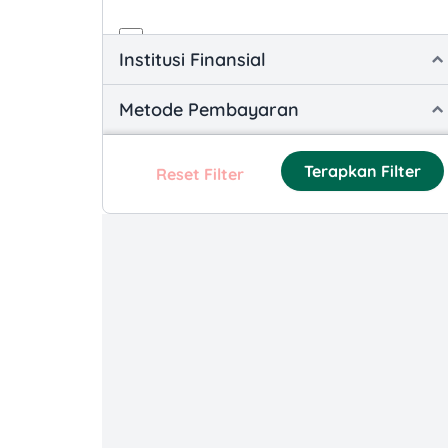
App Promotions
Institusi Finansial
Loyalty and Reward-based
Metode Pembayaran
Promotions
Product-specific Promotions
Terapkan Filter
Reset Filter
Social Media and Engagement
Promotions
Time-based Promotions