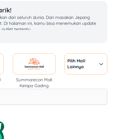
rik!
an dari seluruh dunia. Dari masakan Jepang
t. Di halaman ini, kamu bisa menemukan update
utlet tertentu.
 lezat dengan harga lebih terjangkau. Nikmati
laku untuk pendaftaran kelas secara online dan di
Pilih Mall
Lainnya
l
Summarecon Mall
a, dan DANA. QRIS juga tersedia untuk kemudahan
Kelapa Gading
back untuk pembayaran kelas.
kelas. Setiap kelas memasak menyediakan bahan
elajar memasak yang menyenangkan di ABC Cooking