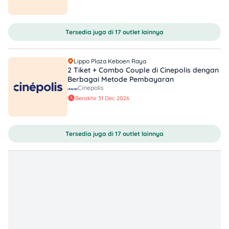
ramah kantong, Cinepolis bisa jadi pilihan menarik. Untuk
tiket reguler, harga di weekdays biasanya mulai dari
Rp35.000 hingga Rp45.000, sedangkan di weekend bisa
Tersedia juga di 17 outlet lainnya
naik ke kisaran Rp50.000 sampai Rp75.000 tergantung
lokasi. Menu makanan dan minumannya pun variatif, mulai
dari popcorn medium sekitar Rp30.000, paket combo
Lippo Plaza Keboen Raya
popcorn plus minuman Rp55.000, hingga pilihan hot dog
2 Tiket + Combo Couple di Cinepolis dengan
atau nachos di kisaran Rp40.000–Rp60.000.
Berbagai Metode Pembayaran
Cinepolis
Berakhir 31 Dec 2026
Tersedia juga di 17 outlet lainnya