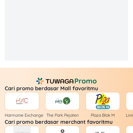
Cari promo berdasar Mall favoritmu
Harmonie Exchange
The Park Pejaten
Plaza Blok M
Liv
Cari promo berdasar merchant favoritmu