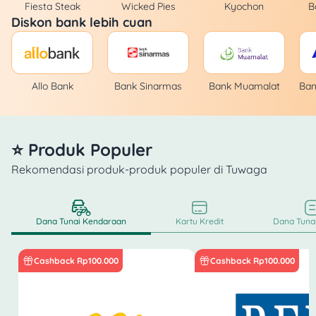
Fiesta Steak
Wicked Pies
Kyochon
B
Diskon bank lebih cuan
Allo Bank
Bank Sinarmas
Bank Muamalat
Ban
⭐ Produk Populer
Rekomendasi produk-produk populer di Tuwaga
Dana Tunai Kendaraan
Kartu Kredit
Dana Tunai
Cashback Rp100.000
Cashback Rp100.000