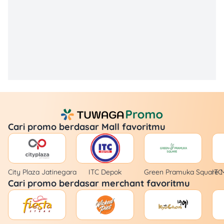
Cari promo berdasar Mall favoritmu
City Plaza Jatinegara
ITC Depok
Green Pramuka Square M
ITC
Cari promo berdasar merchant favoritmu