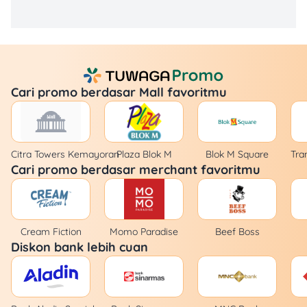
Cari promo berdasar Mall favoritmu
Citra Towers Kemayoran
Plaza Blok M
Blok M Square
Tra
Cari promo berdasar merchant favoritmu
Cream Fiction
Momo Paradise
Beef Boss
Diskon bank lebih cuan