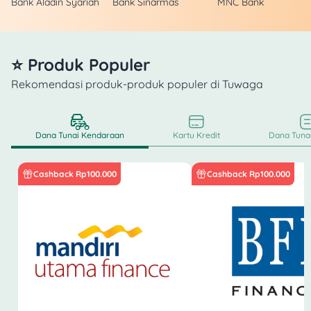
Bank Aladin Syariah
Bank Sinarmas
MNC Bank
⭐ Produk Populer
Rekomendasi produk-produk populer di Tuwaga
Dana Tunai Kendaraan
Kartu Kredit
Dana Tunai
Cashback Rp100.000
Cashback Rp100.000