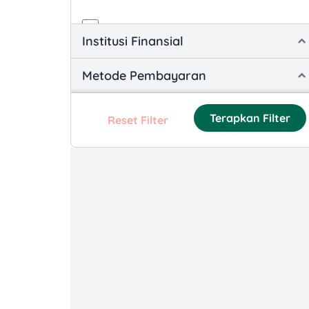
App Promotions
Institusi Finansial
Loyalty and Reward-based
Metode Pembayaran
Promotions
Product-specific Promotions
Terapkan Filter
Reset Filter
Social Media and Engagement
Promotions
Time-based Promotions