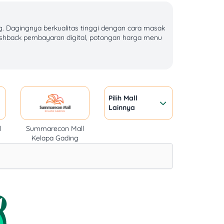
. Dagingnya berkualitas tinggi dengan cara masak
cashback pembayaran digital, potongan harga menu
 dan sushi dengan ikan segar yang disajikan
ood.
Pilih Mall
Lainnya
iri, BNI, dan CIMB Niaga. Manfaatkan promo
l
Summarecon Mall
Kelapa Gading
ruffle, dan misuji bowl dijual mulai dari
–Rp40.000. Minuman seperti ocha dan soda tersedia