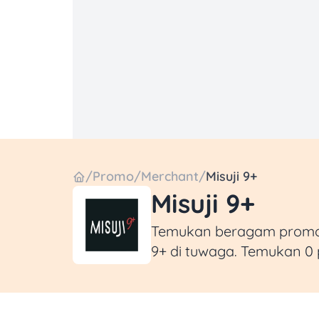
/
Promo
/
Merchant
/
Misuji 9+
Misuji 9+
Temukan beragam promo di
9+ di tuwaga. Temukan 0 