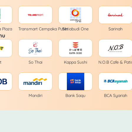
 Plaza
Transmart Cempaka Putih
Setiabudi One
Sarinah
mu
t
So Thai
Kappa Sushi
N.O.B Cafe & Pati
Mandiri
Bank Saqu
BCA Syariah