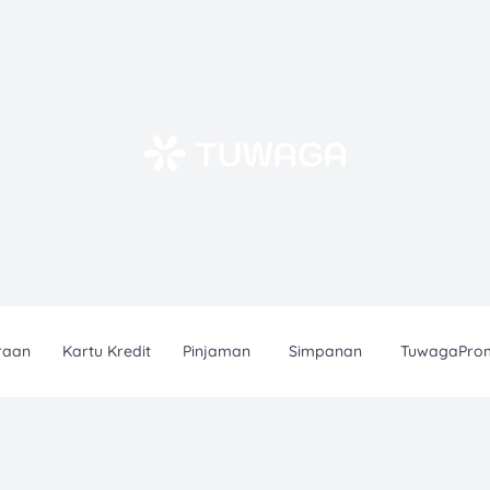
raan
Kartu Kredit
Pinjaman
Simpanan
TuwagaPro