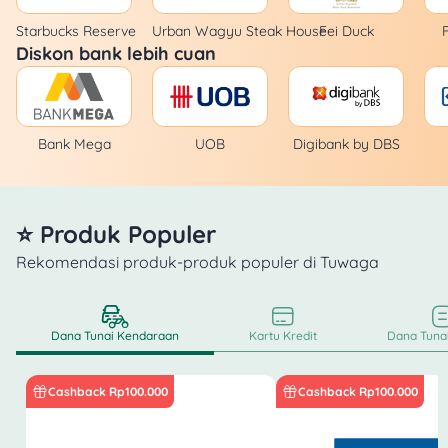
Starbucks Reserve
Urban Wagyu Steak House
Fei Duck
Diskon bank lebih cuan
Bank Mega
UOB
Digibank by DBS
⭐ Produk Populer
Rekomendasi produk-produk populer di Tuwaga
Dana Tunai Kendaraan
Kartu Kredit
Dana Tunai
Cashback Rp100.000
Cashback Rp100.000