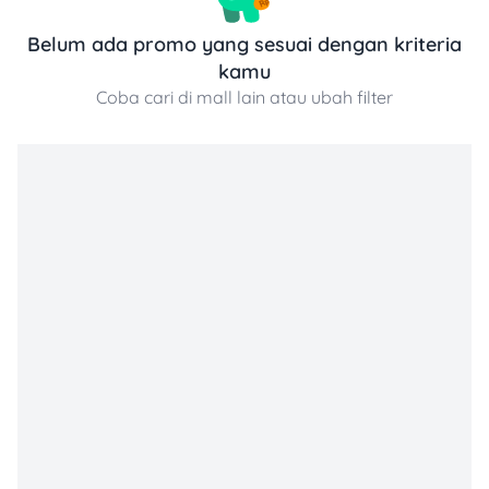
Citibank, dan UOB bisa menikmati potongan harga atau
cashback untuk transaksi dine-in maupun takeaway.
Belum ada promo yang sesuai dengan kriteria
kamu
Kisaran Harga Produk Roti Jerapah
Roti Jerapah menawarkan berbagai pilihan roti dan camilan
Coba cari di mall lain atau ubah filter
manis dengan harga mulai dari Rp 20.000 hingga Rp
50.000 per potong. Menu roti isi, croissant, dan kue manis
lainnya dibanderol sekitar Rp 25.000 hingga Rp 45.000.
Nikmati roti segar dan manis di Roti Jerapah dengan harga
yang cukup terjangkau.