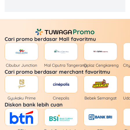
Cari promo berdasar Mall favoritmu
Cibubur Junction
Mal Ciputra Tangerang
Ciplaz Cengkareng
Cit
Cari promo berdasar merchant favoritmu
Gyukaku Prime
Cinepolis
Bebek Semangat
Udd
Diskon bank lebih cuan