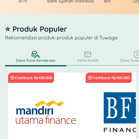
BTN
Bank Syariah Indonesia
BRI
Di
⭐ Produk Populer
Rekomendasi produk-produk populer di Tuwaga
Dana Tunai Kendaraan
Kartu Kredit
Dana Tunai
Cashback Rp100.000
Cashback Rp100.000