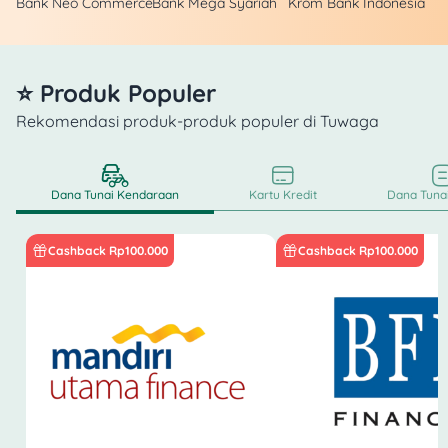
Bank Neo Commerce
Bank Mega Syariah
Krom Bank Indonesia
⭐ Produk Populer
Rekomendasi produk-produk populer di Tuwaga
Dana Tunai Kendaraan
Kartu Kredit
Dana Tunai
Cashback Rp100.000
Cashback Rp100.000