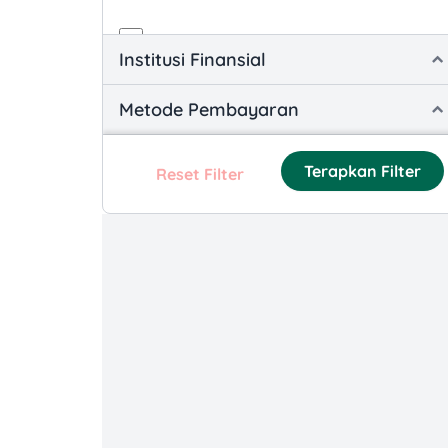
App Promotions
Institusi Finansial
Loyalty and Reward-based
Metode Pembayaran
Promotions
Product-specific Promotions
Terapkan Filter
Reset Filter
Social Media and Engagement
Promotions
Time-based Promotions