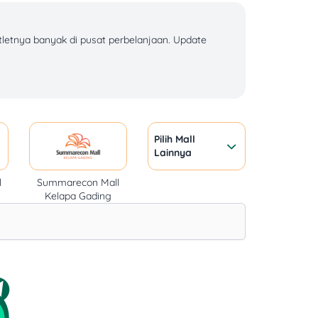
tletnya banyak di pusat perbelanjaan. Update
pat kamu nikmati dengan harga lebih terjangkau.
Pilih Mall
Lainnya
bPay, QRIS, LinkAja, atau Bank Saku untuk
andiri, CIMB Niaga, dan BNI, termasuk untuk
l
Summarecon Mall
Kelapa Gading
sashimi platter. Harga unagi don berkisar
erapa orang. Jika kamu makan lengkap dengan
ngan suasana elegan.