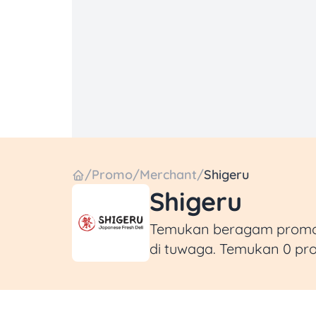
/
Promo
/
Merchant
/
Shigeru
Shigeru
Temukan beragam promo d
di tuwaga. Temukan 0 pr