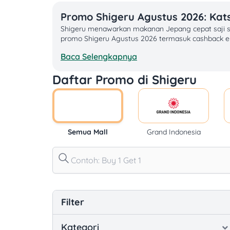
Promo Shigeru Agustus 2026: Kat
Shigeru menawarkan makanan Jepang cepat saji sepe
promo Shigeru Agustus 2026 termasuk cashback e-w
Baca Selengkapnya
Daftar Promo Aktif Shigeru Bulan Agustus 
Nikmati katsu renyah dengan potongan harga spesi
Daftar Promo di Shigeru
Promo ini berlaku untuk dine-in, takeaway, dan pe
Promo Shigeru Berdasarkan Metode Pemb
Belanja makanan Jepang di Shigeru makin hemat 
menikmati promo cashback instan. Tambahan diskon
Semua Mall
Grand Indonesia
pembelian sushi box, paket donburi, atau menu ben
Kisaran Harga Produk Shigeru
Restoran Jepang modern ini menyajikan hidangan se
Rp80.000–110.000, suki & shabu shabu mulai Rp120
beberapa course dan minuman, bujet per orang bi
Filter
Kategori