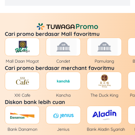
Cari promo berdasar Mall favoritmu
Mall Daan Mogot
Condet
Pamulang
B
Cari promo berdasar merchant favoritmu
XXI Cafe
Kancha
The Duck King
Pa
Diskon bank lebih cuan
Bank Danamon
Jenius
Bank Aladin Syariah