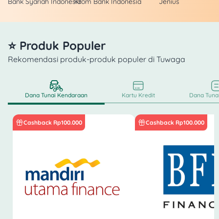
Bank Syariah Indonesia
Krom Bank Indonesia
Jenius
⭐ Produk Populer
Rekomendasi produk-produk populer di Tuwaga
Dana Tunai Kendaraan
Kartu Kredit
Dana Tunai
Cashback Rp100.000
Cashback Rp100.000