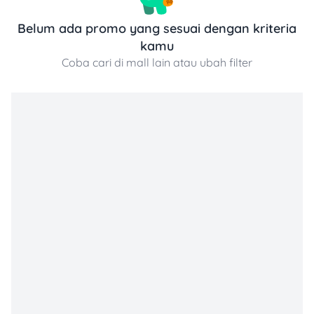
LinkAja untuk memberikan kenyamanan transaksi. QRIS
juga tersedia di seluruh cabang, memberikan kemudahan
Belum ada promo yang sesuai dengan kriteria
bagi kamu yang ingin membayar tanpa ribet. Untuk
pemegang kartu kredit dari Bank Mandiri, UOB, dan CIMB
kamu
Niaga, tersedia diskon langsung yang bisa digunakan pada
Coba cari di mall lain atau ubah filter
transaksi dine-in atau takeaway.
Kisaran Harga Produk Xiao Xiang Hunan
Pecinta masakan pedas pasti kenal dengan Xiao Xiang
Hunan. Hidangan pedas khas Hunan dibanderol mulai dari
Rp 45.000 untuk menu mie, hingga Rp 150.000 untuk
hidangan utama seperti bebek dan daging. Nikmati sensasi
pedas dengan harga yang cukup terjangkau di restoran ini.