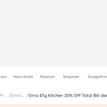
raan
Kartu Kredit
Pinjaman
Simpanan
TuwagaPro
Daftar Promo
/
Oma Elly
/