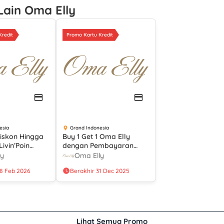
Lain Oma Elly
Kredit
Promo Kartu Kredit
esia
Grand Indonesia
iskon Hingga
Buy 1 Get 1 Oma Elly
ivin’Poin
dengan Pembayaran
diri
Menggunakan BCA
ly
Oma Elly
28 Feb 2026
Berakhir 31 Dec 2025
Lihat Semua Promo