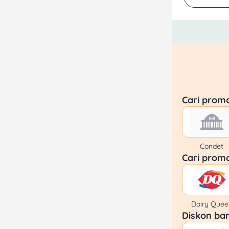
Cari prom
Condet
Cari prom
Dairy Quee
Diskon ban