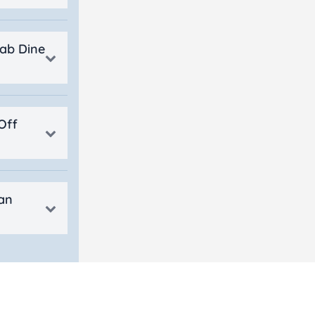
rab Dine
Off
an