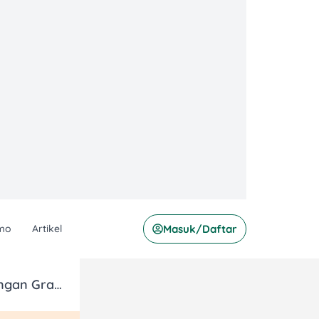
mo
Artikel
Masuk/Daftar
Oma Elly Kitchen 20% Off Total Bill dengan Grab Dine Out