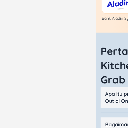
Bank Aladin S
Pert
Kitch
Grab 
Apa itu 
Out di Om
Bagaiman