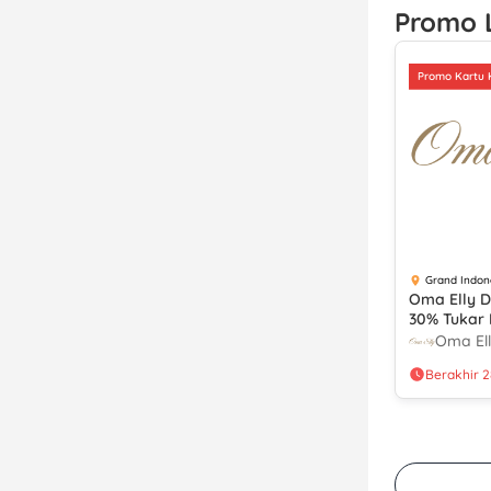
Promo 
Promo Kartu 
Grand Indon
Oma Elly D
30% Tukar L
dengan Man
Oma El
Berakhir 