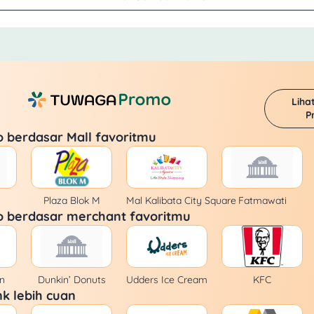
Liha
P
o berdasar Mall favoritmu
Plaza Blok M
Mal Kalibata City Square
Fatmawati
o berdasar merchant favoritmu
n
Dunkin’ Donuts
Udders Ice Cream
KFC
k lebih cuan