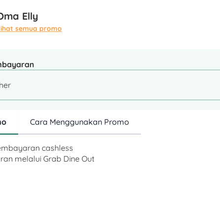
Oma Elly
Lihat semua promo
mbayaran
ther
mo
Cara Menggunakan Promo
pembayaran cashless
an melalui Grab Dine Out