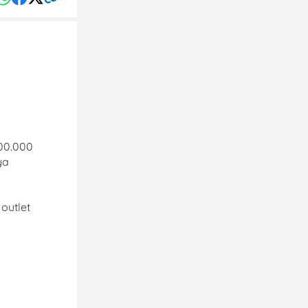
100.000
ya
 outlet