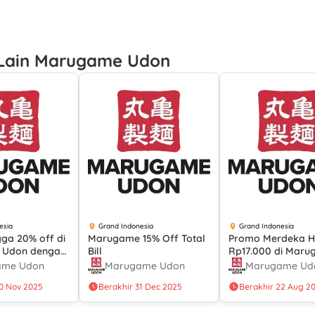
Lain Marugame Udon
esia
Grand Indonesia
Grand Indonesia
gga 20% off di
Marugame 15% Off Total
Promo Merdeka 
 Udon dengan
Bill
Rp17.000 di Mar
ab Dine Out
Udon dengan Ber
ame Udon
Marugame Udon
Marugame Ud
Metode Pembaya
30 Nov 2025
Berakhir 31 Dec 2025
Berakhir 22 Aug 2