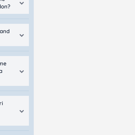
don?
rand
ame
a
ri