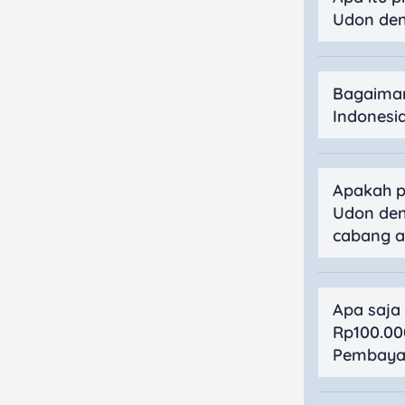
Udon de
Bagaima
Indonesi
Apakah p
Udon den
cabang at
Apa saja
Rp100.00
Pembayar