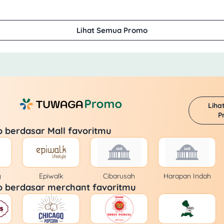
Lihat Semua Promo
Liha
P
o berdasar Mall favoritmu
y
Epiwalk
Cibarusah
Harapan Indah
o berdasar merchant favoritmu