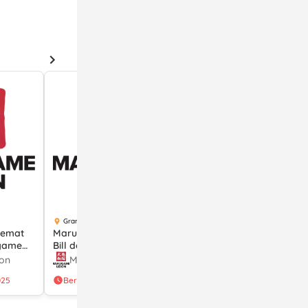
Promo Kartu Kredit
Grand Indonesia
Grand Indonesia
Hemat
Marugame 15% Off Total
Marugame Udon Diskon
ugame
Bill dengan Grab Dine Out
Rp75 Ribu dengan Kartu
bagai
Kredit BCA
on
Marugame Udon
Marugame Udon
ran
025
Berakhir 31 Dec 2025
Berakhir 31 Jul 2025