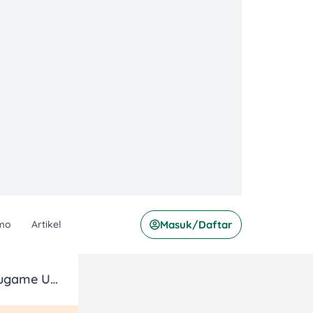
mo
Artikel
Masuk/Daftar
Paket Spesial Mulai dari Rp100.000 di Marugame Udon dengan Berbagai Metode Pembayaran