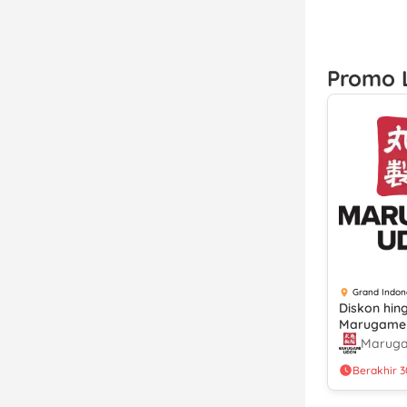
Promo 
Grand Indon
Diskon hin
Marugame
Voucher Gr
Marug
Berakhir 