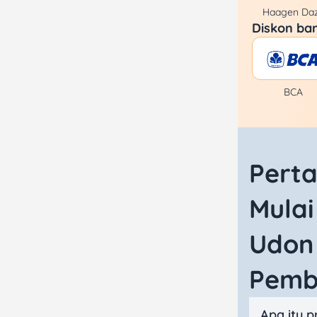
Haagen Da
Diskon ban
BCA
Perta
Mulai
Udon
Pemb
Apa itu 