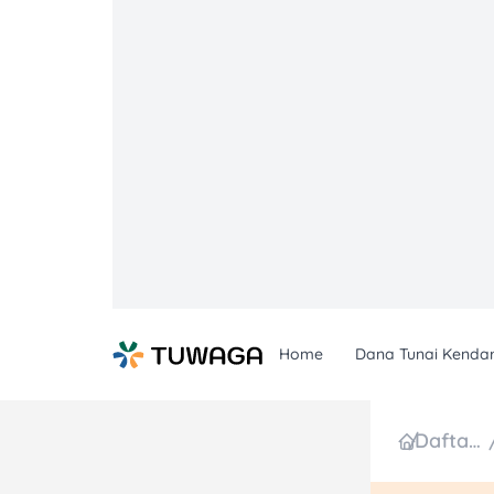
Skip
to
content
Home
Dana Tunai Kenda
/
Daftar Promo