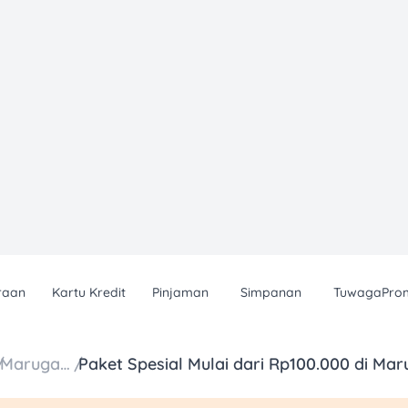
raan
Kartu Kredit
Pinjaman
Simpanan
TuwagaPro
/
Marugame Udon
/