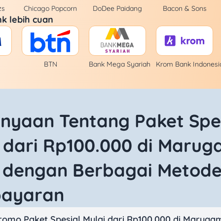
zs
Chicago Popcorn
DoDee Paidang
Bacon & Sons
k lebih cuan
BTN
Bank Mega Syariah
Krom Bank Indonesi
nyaan Tentang Paket Spe
 dari Rp100.000 di Maru
 dengan Berbagai Metod
ayaran
promo Paket Spesial Mulai dari Rp100.000 di Maruga