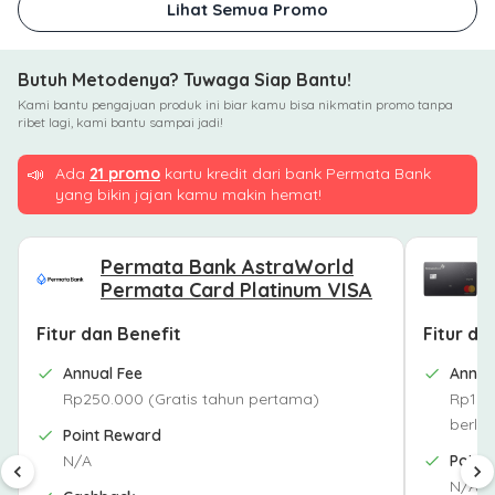
Lihat Semua Promo
Butuh Metodenya? Tuwaga Siap Bantu!
Kami bantu pengajuan produk ini biar kamu bisa nikmatin promo tanpa
ribet lagi, kami bantu sampai jadi!
📣
Ada
21 promo
kartu kredit dari bank Permata Bank
yang bikin jajan kamu makin hemat!
Permata Bank AstraWorld
Permata Card Platinum VISA
Fitur dan Benefit
Fitur da
Annual Fee
Annua
Rp250.000 (Gratis tahun pertama)
Rp1.0
berla
Point Reward
N/A
Point
N/A