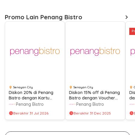
Promo Lain Penang Bistro
P
Senayan City
Senayan City
Diskon 20% di Penang
Diskon 15% off di Penang
Di
Bistro dengan Kartu
Bistro dengan Voucher
de
Kredit Panin Bank
Grab Dine Out
Pe
Penang Bistro
Penang Bistro
Berakhir 31 Jul 2026
Berakhir 31 Dec 2025