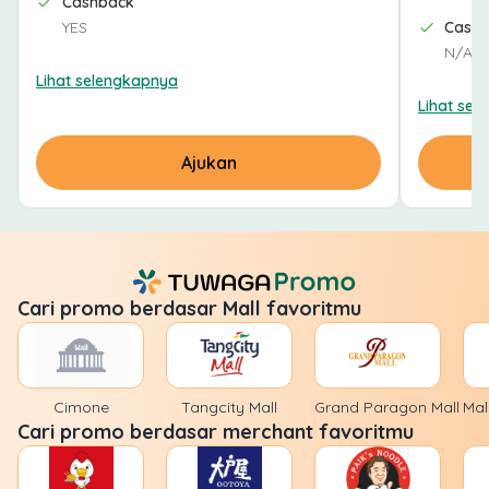
Cashback
YES
Cash
N/A
Lihat selengkapnya
Lihat sel
Ajukan
Cari promo berdasar Mall favoritmu
Cimone
Tangcity Mall
Grand Paragon Mall
Mal
Cari promo berdasar merchant favoritmu