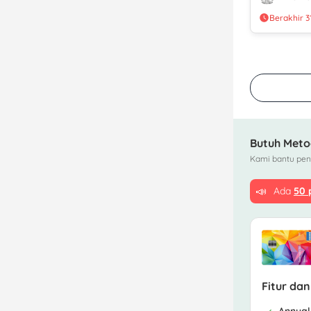
Berakhir 3
Butuh Meto
Kami bantu peng
📣
Ada
50
Fitur dan