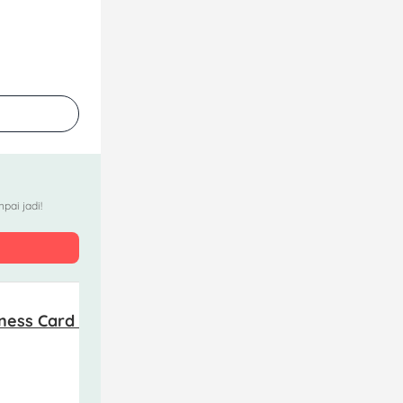
pai jadi!
iness Card AMEX