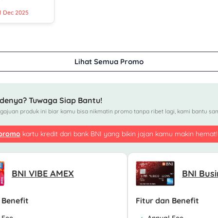
1 Dec 2025
Lihat Semua Promo
denya? Tuwaga Siap Bantu!
ajuan produk ini biar kamu bisa nikmatin promo tanpa ribet lagi, kami bantu sam
 promo
kartu kredit dari bank BNI yang bikin jajan kamu makin hemat!
BNI VIBE AMEX
BNI Bus
 Benefit
Fitur dan Benefit