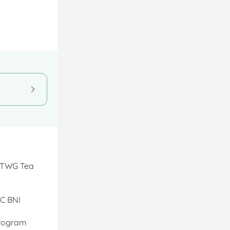
r TWG Tea
DC BNI
program