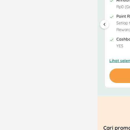
Annual
Rp0 (G
Point 
Setiap
Reward
Cashb
YES
Lihat sel
Cari prom