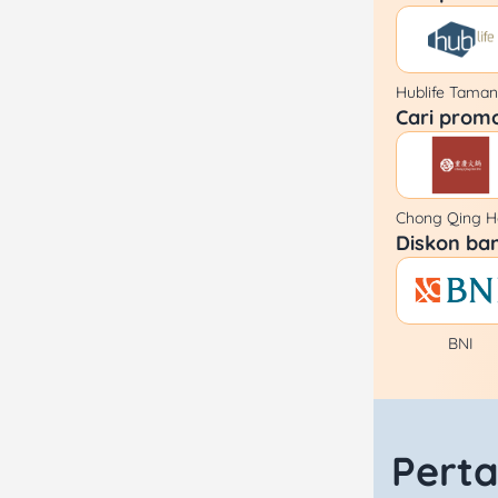
Hublife Tama
Cari prom
Chong Qing Ho
Diskon ban
BNI
Pert