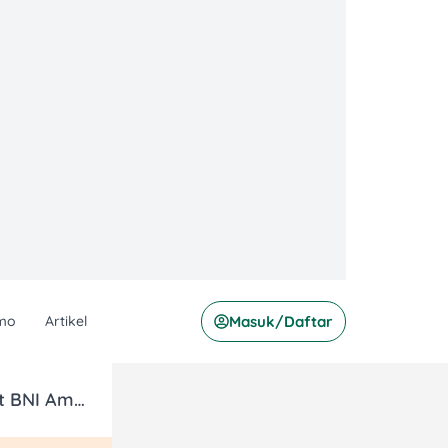
mo
Artikel
Masuk/Daftar
Voucher Rp250.000 dengan Kartu Kredit BNI Amex di TWG Tea