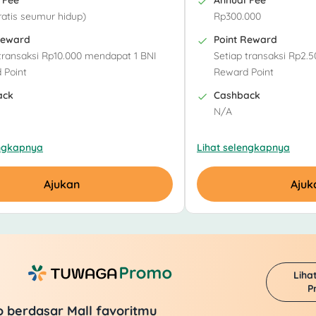
 Fee
Annual Fee
ratis seumur hidup)
Rp300.000
Reward
Point Reward
 transaksi Rp10.000 mendapat 1 BNI
Setiap transaksi Rp2.
 Point
Reward Point
ack
Cashback
N/A
engkapnya
Lihat selengkapnya
Ajukan
Ajuk
Liha
P
o berdasar Mall favoritmu