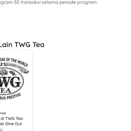
rogram 50 transaksi selama periode program
Lain TWG Tea
 Mall
 di TWG Tea
b Dine Out
ea