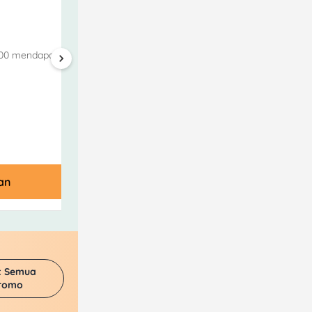
500 mendapat 1 - 2 BNI
an
t Semua
romo