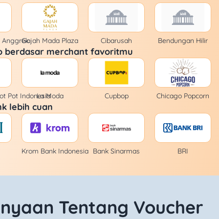
n Anggrek
Gajah Mada Plaza
Cibarusah
Bendungan Hilir
o berdasar merchant favoritmu
t Pot Indonesia
La Moda
Cupbop
Chicago Popcorn
k lebih cuan
Krom Bank Indonesia
Bank Sinarmas
BRI
anyaan Tentang Voucher