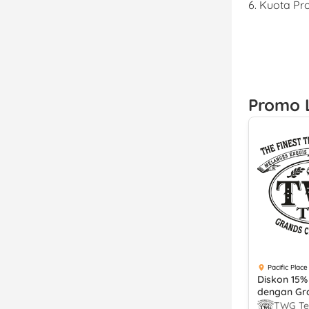
6. Kuota P
Promo 
Pacific Place
Diskon 15%
dengan Gra
TWG T