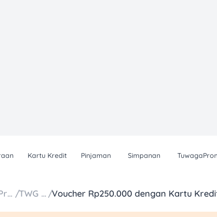
raan
Kartu Kredit
Pinjaman
Simpanan
TuwagaPro
Daftar Promo
/
TWG Tea
/