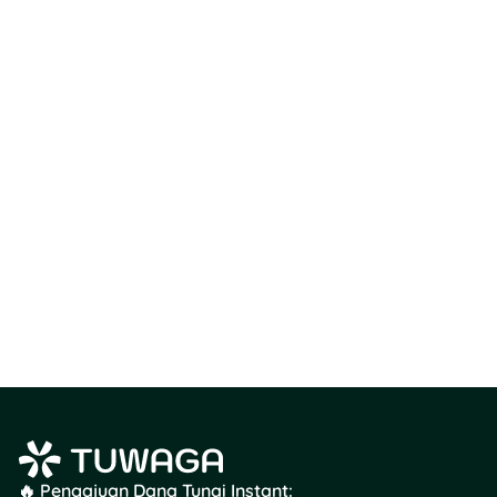
di Indonesia
2025 versi
Forbes, lho.
Dalam
🔥 Pengajuan Dana Tunai Instant: