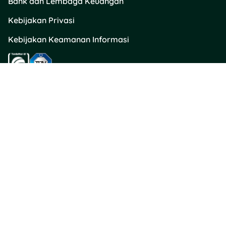
Bank dan Lembaga Keuangan
Kebijakan Privasi
Kebijakan Keamanan Informasi
Kontak Kami
Layanan Pengaduan Konsumen / Hubungi Kami
PT Akselerasi Teknologi Kreatif
halo@tuwaga.id
Tuwaga Customer Team
Hotline WhatsApp 0852-1236-3300
Senin - Minggu: 08.00 - 00.00
(Termasuk Hari Libur Nasional)
Apartemen The Mansion Bougenville, Tower Fontana, Lt. 16 Unit BF16-
B1, Jalan Trembesi, Kel. Pademangan Timur, Kec. Jakarta Utara,
Provinsi DKI Jakarta
Direktorat Jenderal Perlindungan Konsumen dan Tertib Niaga
Kementerian Perdagangan Republik Indonesia 0853 1111 1010
(WhatsApp)​