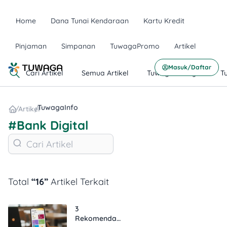
Home
Dana Tunai Kendaraan
Kartu Kredit
Pinjaman
Simpanan
TuwagaPromo
Artikel
Masuk/Daftar
Cari Artikel
Semua Artikel
TuwagaLifestyle
T
TuwagaInfo
/
Artikel
/
#Bank Digital
Total
“16”
Artikel Terkait
3
Rekomendasi