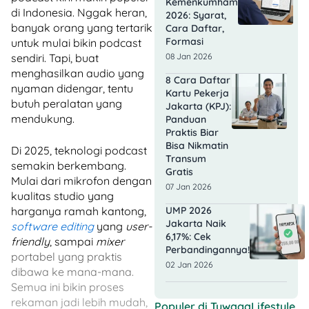
Kemenkumham
di Indonesia. Nggak heran,
2026: Syarat,
banyak orang yang tertarik
Cara Daftar,
Formasi
untuk mulai bikin podcast
sendiri. Tapi, buat
08 Jan 2026
menghasilkan audio yang
8 Cara Daftar
nyaman didengar, tentu
Kartu Pekerja
butuh peralatan yang
Jakarta (KPJ):
mendukung.
Panduan
Praktis Biar
Bisa Nikmatin
Di 2025, teknologi podcast
Transum
semakin berkembang.
Gratis
Mulai dari mikrofon dengan
07 Jan 2026
kualitas studio yang
harganya ramah kantong,
UMP 2026
Jakarta Naik
software editing
yang
user-
6,17%: Cek
friendly
, sampai
mixer
Perbandingannya!
portabel yang praktis
02 Jan 2026
dibawa ke mana-mana.
Semua ini bikin proses
rekaman jadi lebih mudah,
Populer di
TuwagaLifestyle