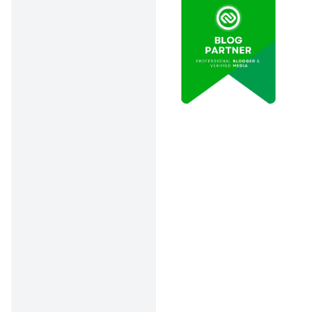
2. Audio-Technica
ATR2100x-USB
Sumber: Sweetwater
Mikrofon ini sering disebut
sebagai “senjata rahasia”
podcaster pemula.
Kenapa? Karena selain
punya konektivitas USB, dia
juga mendukung XLR.
Artinya, bisa dipakai untuk
setup sederhana maupun
profesional.