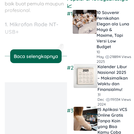
baik buat pemula maupun
📈
profesional.
10 Souvenir
#1
Pernikahan
1. Mikrofon Rode NT-
Elegan ala Luna
Maya &
USB+
Maxime, Tapi
Versi Low
Budget
10
Baca selengkapnya
218894 Views
May
2025
Kalender Libur
#2
Nasional 2025
– Maksimalkan
Waktu dan
Finansialmu!
31
119334 Views
Dec
2024
Sumber: Amazon
15 Aplikasi VCS
#3
Online Gratis
Tanpa Koin
Kalau ngomongin podcast,
yang Bisa
mikrofon jelas jadi
Kamu Coba