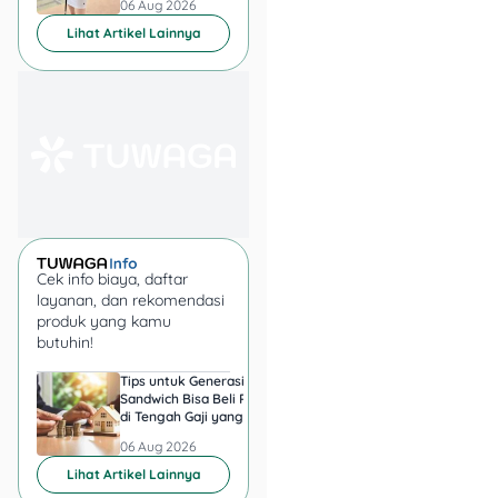
06 Aug 2026
06 Aug 2026
Dengan tombol kontrol
Lihat Artikel Lainnya
yang intuitif, alat ini mudah
dipakai bahkan untuk
pemula.
5. Focusrite Scarlett 2i2
(3rd Gen)
Cek info biaya, daftar
layanan, dan rekomendasi
produk yang kamu
Sumber: Audio Shop Nepal
butuhin!
Tips untuk Generasi
Harga Emas 6 Agust
Audio
interface
satu ini
Sandwich Bisa Beli Rumah
2026, Antam hingga
sudah jadi favorit para
di Tengah Gaji yang
di Pegadaian Berger
kreator audio. Dengan
Harus Terbagi
Berapa?
06 Aug 2026
06 Aug 2026
Focusrite Scarlett 2i2, kamu
Lihat Artikel Lainnya
bisa menghubungkan