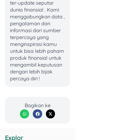
ter-update seputar
legenda. Mikrofon ini
dunia finansial . Kami
dipakai banyak studio
menggabungkan data ,
besar, termasuk oleh
pengalaman dan
podcaster terkenal dunia. Di
informasi dari sumber
2025, SM7B tetap jadi
terpercaya yang
pilihan utama karena
menginspirasi kamu
kemampuannya
untuk bisa lebih paham
menangkap suara dengan
produk finansial untuk
detail tinggi sekaligus
mengambil keputusan
meminimalisir
noise
. Cocok
dengan lebih bijak
buat ruangan yang belum
percaya diri !
kedap suara sepenuhnya.
Meskipun butuh audio
interface
tambahan, hasil
kualitasnya sepadan.
Bagikan ke
4. Zoom PodTrak P4
Explor