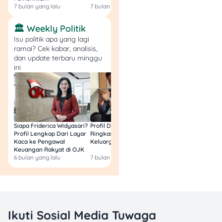
7 bulan yang lalu
7 bulan yang lalu
7 bulan yang lalu
🏛️ Weekly Politik
8. Pop Filter dan Shock
Isu politik apa yang lagi
Mount
ramai? Cek kabar, analisis,
dan update terbaru minggu
ini
Siapa Friderica Widyasari?
Profil Darma Mangkuluhur:
BLT Kesra 2026 Aka
Profil Lengkap Dari Layar
Ringkas Latar Belakang
Lagi? Ini Fakta Res
Kaca ke Pengawal
Keluarga dan Bisnisnya
Keuangan Rakyat di OJK
6 bulan yang lalu
7 bulan yang lalu
8 bulan yang lalu
Sumber: JPC Kemang
Meski kelihatan sepele,
aksesori kayak pop filter
dan shock mount penting
Ikuti Sosial Media Tuwaga
banget.
Pop filter
berfungsi