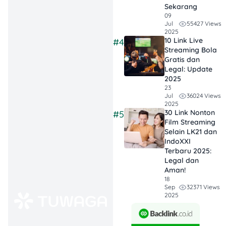
perangkat utama. Rode
Sekarang
NT-USB+ hadir dengan
09
kualitas suara yang jernih
55427 Views
Jul
2025
dan natural. Cocok banget
10 Link Live
#4
buat pemula karena tinggal
Streaming Bola
colok USB ke laptop atau
Gratis dan
PC, langsung bisa rekam
Legal: Update
2025
tanpa ribet setup
23
tambahan.
36024 Views
Jul
2025
30 Link Nonton
#5
Keunggulannya ada di fitur
Film Streaming
DSP (Digital Signal
Selain LK21 dan
Processing) bawaan yang
IndoXXI
bikin suara lebih bersih dan
Terbaru 2025:
stabil. Harga yang
Legal dan
ditawarkan juga masih
Aman!
18
masuk akal untuk kualitas
32371 Views
Sep
setara studio.
2025