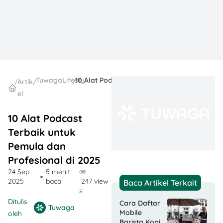
TuwagaLifestyle
10 Alat Podcast Terbaik untuk Pemula dan Profesional di 2025
/
Artik
/
/
el
10 Alat Podcast
Terbaik untuk
Pemula dan
Profesional di 2025
24 Sep
5 menit
2025
baca
247 view
Baca Artikel Terkait
s
Ditulis
Cara Daftar
Tuwaga
Mobile
oleh
Barista Kopi